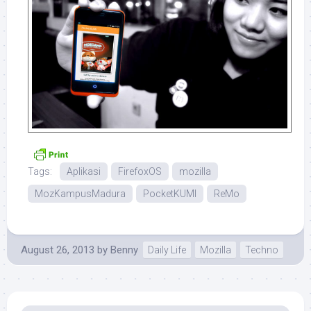
Tags:
Aplikasi
FirefoxOS
mozilla
MozKampusMadura
PocketKUMI
ReMo
August 26, 2013
by
Benny
Daily Life
Mozilla
Techno