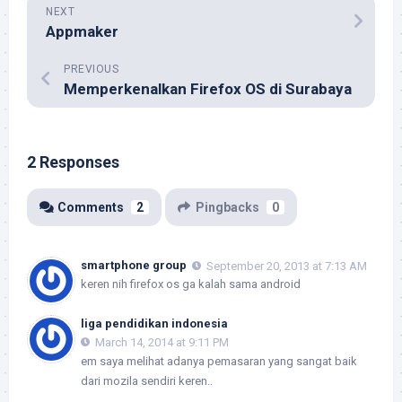
NEXT
Appmaker
PREVIOUS
Memperkenalkan Firefox OS di Surabaya
2 Responses
Comments
2
Pingbacks
0
smartphone group
September 20, 2013 at 7:13 AM
keren nih firefox os ga kalah sama android
liga pendidikan indonesia
March 14, 2014 at 9:11 PM
em saya melihat adanya pemasaran yang sangat baik
dari mozila sendiri keren..