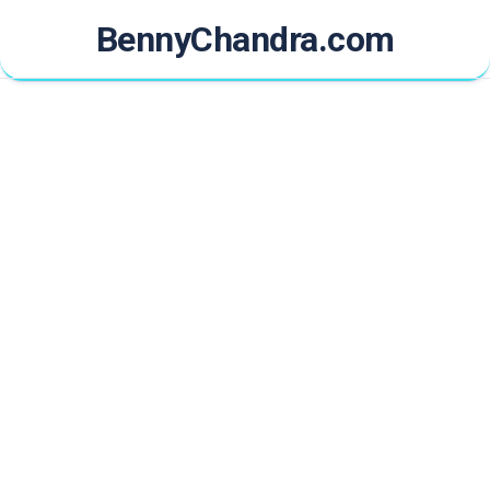
Skip
BennyChandra.com
to
content