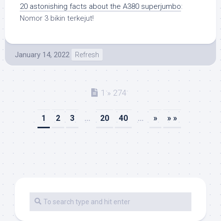
20 astonishing facts about the A380 superjumbo
:
Nomor 3 bikin terkejut!
January 14, 2022
Refresh
1 » 274
1
2
3
...
20
40
...
»
» »