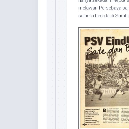
hanya sekadar meliput s
melawan Persebaya saja,
selama berada di Surab