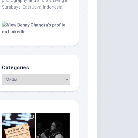
photography, and aircraft. Living in
Surabaya, East Java, Indonesia.
Categories