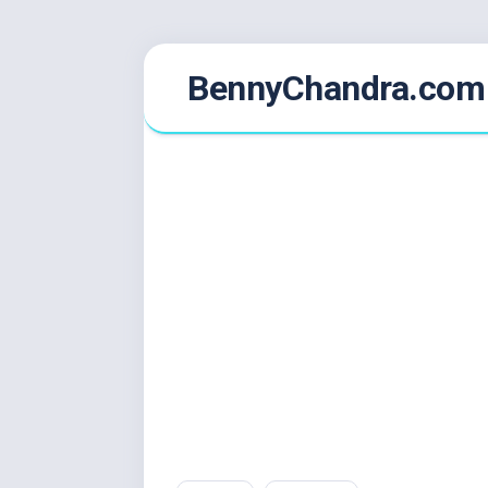
Skip
BennyChandra.com
to
content