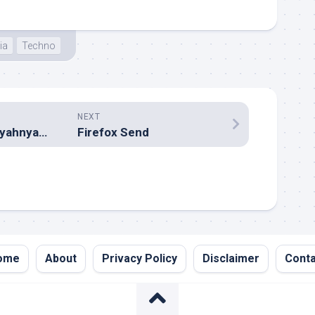
ia
Techno
NEXT
Kisah Tentang (Ayahnya) Ahok?
Firefox Send
ome
About
Privacy Policy
Disclaimer
Conta