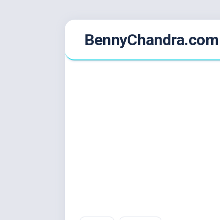
Skip
BennyChandra.com
to
content