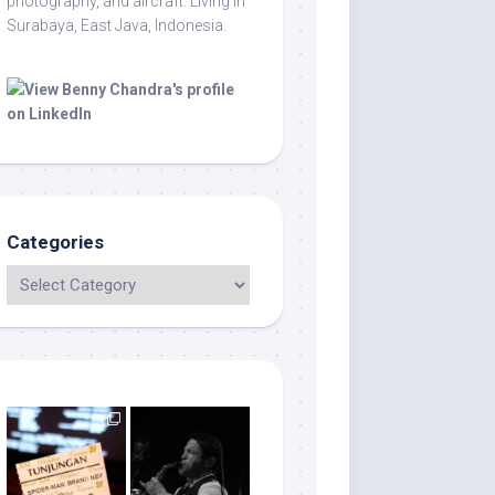
photography, and aircraft. Living in
Surabaya, East Java, Indonesia.
Categories