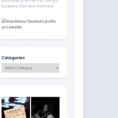
photography, and aircraft. Living in
Surabaya, East Java, Indonesia.
Categories