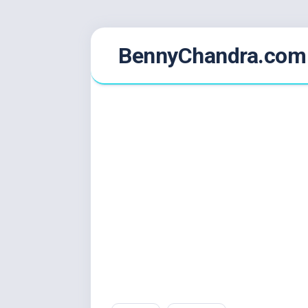
Skip
BennyChandra.com
to
content