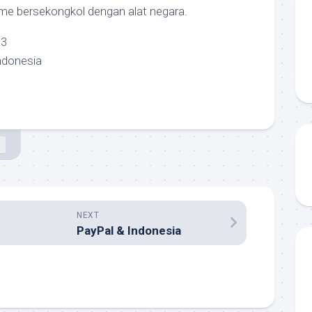
me bersekongkol dengan alat negara.
03
ndonesia
c
NEXT
PayPal & Indonesia