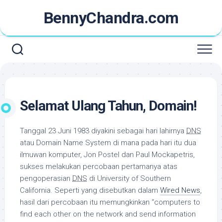
Skip
BennyChandra.com
to
content
Selamat Ulang Tahun, Domain!
Tanggal 23 Juni 1983 diyakini sebagai hari lahirnya
DNS
atau Domain Name System di mana pada hari itu dua
ilmuwan komputer, Jon Postel dan Paul Mockapetris,
sukses melakukan percobaan pertamanya atas
pengoperasian
DNS
di University of Southern
California. Seperti yang disebutkan dalam
Wired News
,
hasil dari percobaan itu memungkinkan “
computers to
find each other on the network and send information