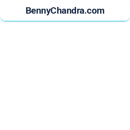
Skip
BennyChandra.com
to
content