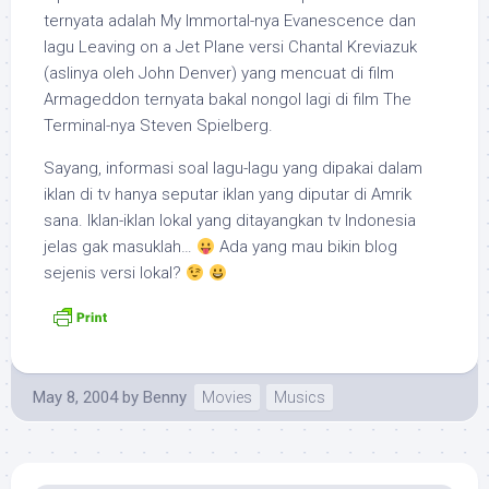
ternyata adalah
My Immortal
-nya Evanescence dan
lagu
Leaving on a Jet Plane
versi Chantal Kreviazuk
(aslinya oleh John Denver) yang mencuat di film
Armageddon
ternyata bakal nongol lagi di film
The
Terminal
-nya Steven Spielberg.
Sayang, informasi soal lagu-lagu yang dipakai dalam
iklan di tv hanya seputar iklan yang diputar di Amrik
sana. Iklan-iklan lokal yang ditayangkan tv Indonesia
jelas gak masuklah…
Ada yang mau bikin blog
sejenis versi lokal?
May 8, 2004
by
Benny
Movies
Musics