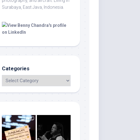
photography, and aircraft. Living in
Surabaya, East Java, Indonesia.
Categories