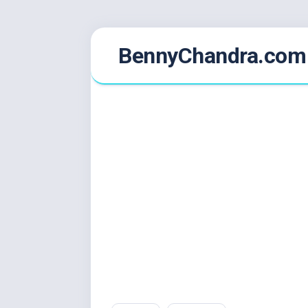
Skip
BennyChandra.com
to
content