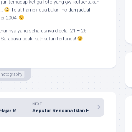
 juri terhadap ketiga foto yang gw ikutsertakan
….
Telat hampir dua bulan lho
dari jadual
er 2004!
rannya yang seharusnya digelar 21 – 25
Surabaya tidak ikut-ikutan tertunda!
Photography
NEXT
Saatnya Robot Belajar Robotiquette
Seputar Rencana Iklan Firefox 1 Halaman