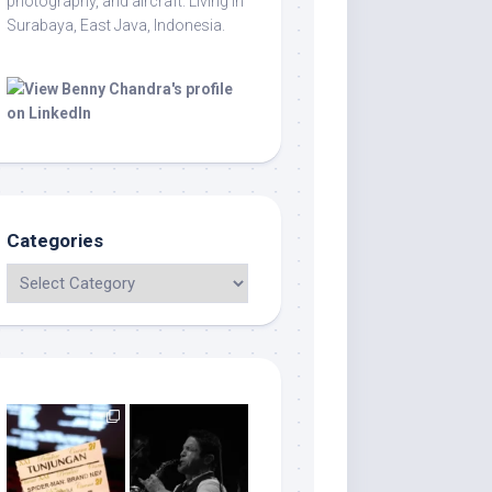
photography, and aircraft. Living in
Surabaya, East Java, Indonesia.
Categories