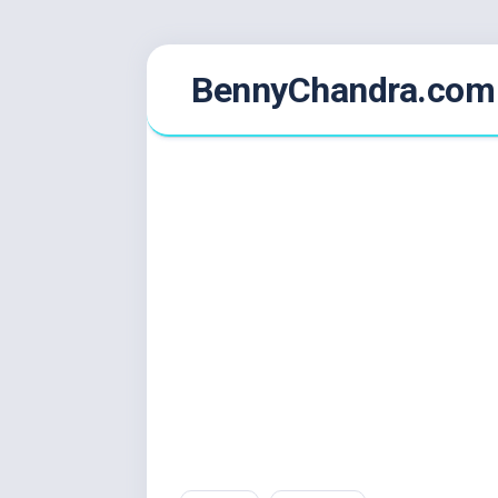
Skip
BennyChandra.com
to
content