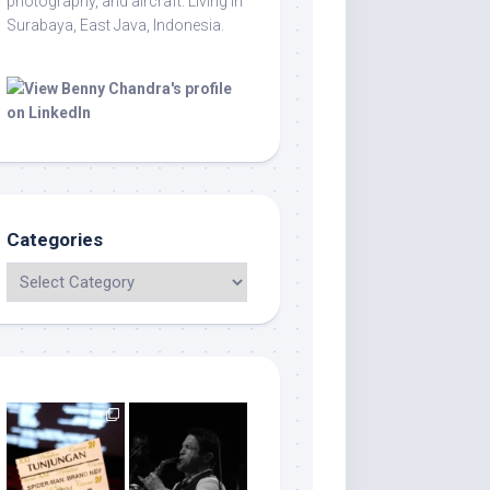
photography, and aircraft. Living in
Surabaya, East Java, Indonesia.
Categories