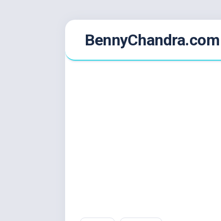
Skip
BennyChandra.com
to
content