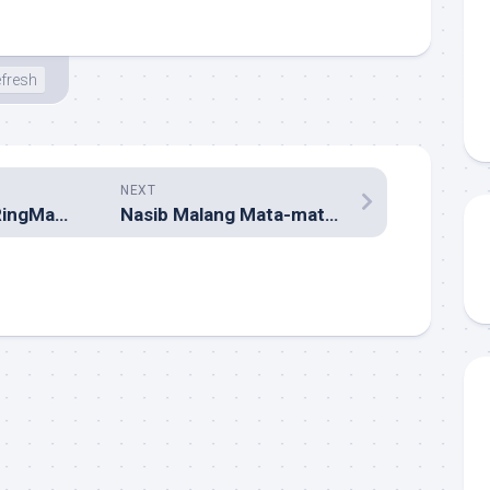
fresh
NEXT
Isi Minimalis ala RingMaster
Nasib Malang Mata-mata Beda Nasib