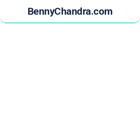
Skip
BennyChandra.com
to
content