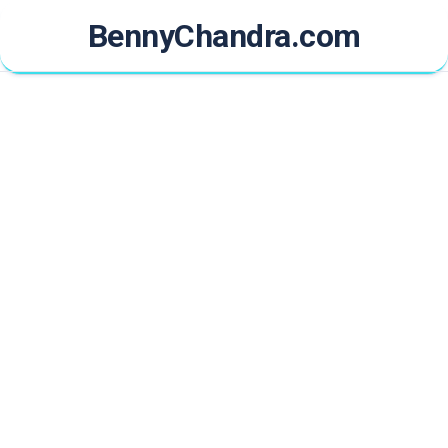
Skip
BennyChandra.com
to
content