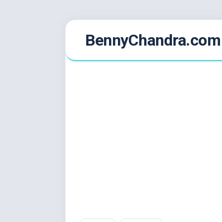
Skip
BennyChandra.com
to
content