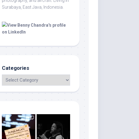
photography, and aircraft. Living in
Surabaya, East Java, Indonesia.
Categories