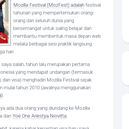
Mozilla Festival (MozFest) adalah
festival
tahunan yang mempertemukan orang-
orang dari seluruh dunia yang
bersemangat untuk saling belajar dan
membantu membentuk masa depan web
melalui berbagai sesi praktik langsung
ga hari.
ika saya salah, tahun lalu merupakan pertama
 Indonesia yang mendapat undangan (termasuk
 dan visa) menghadiri Mozilla Festival sejak
kan mulai tahun 2010 (awalnya menggunakan
l
).
ya ada dua orang yang diundang ke Mozilla
ya dan
Yoe One Ariestya Niovitta
.
bit, karena kabar kepastian visa baru saya