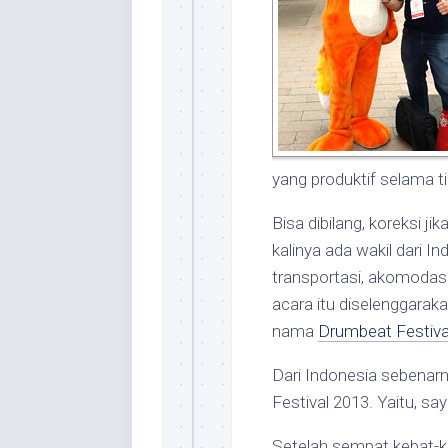
yang produktif selama ti
Bisa dibilang, koreksi j
kalinya ada wakil dari
transportasi, akomodasi,
acara itu diselenggara
nama
Drumbeat Festiva
Dari Indonesia sebenarn
Festival 2013. Yaitu, sa
Setelah sempat kebat-ke