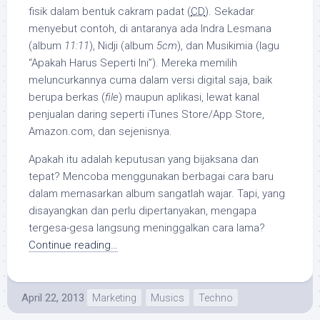
fisik dalam bentuk cakram padat (
CD
). Sekadar
menyebut contoh, di antaranya ada Indra Lesmana
(album
11:11
), Nidji (album
5cm
), dan Musikimia (lagu
“Apakah Harus Seperti Ini”). Mereka memilih
meluncurkannya cuma dalam versi digital saja, baik
berupa berkas (
file
) maupun aplikasi, lewat kanal
penjualan daring seperti iTunes Store/App Store,
Amazon.com, dan sejenisnya.
Apakah itu adalah keputusan yang bijaksana dan
tepat? Mencoba menggunakan berbagai cara baru
dalam memasarkan album sangatlah wajar. Tapi, yang
disayangkan dan perlu dipertanyakan, mengapa
tergesa-gesa langsung meninggalkan cara lama?
Continue reading…
April 22, 2013
Marketing
Musics
Techno