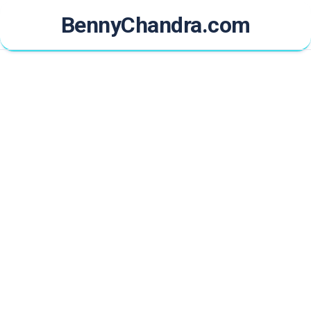
Skip
BennyChandra.com
to
content