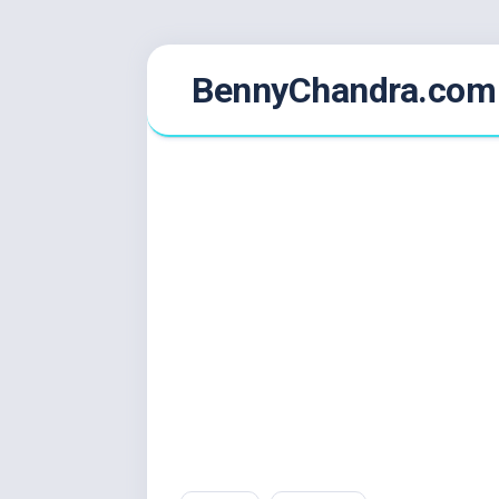
Skip
BennyChandra.com
to
content