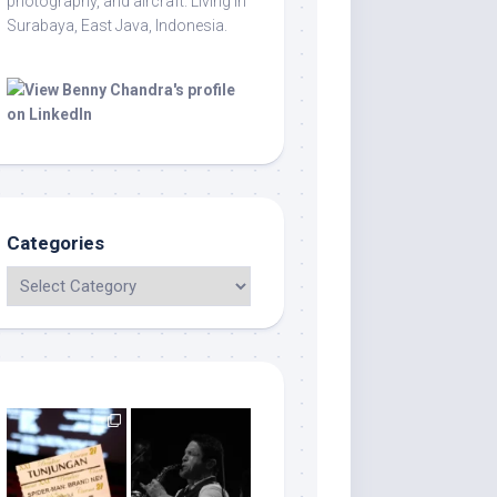
photography, and aircraft. Living in
Surabaya, East Java, Indonesia.
Categories