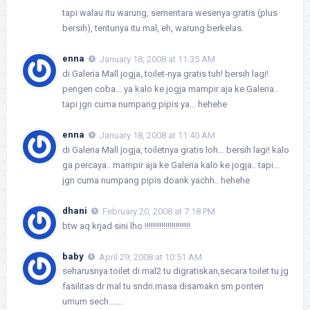
tapi walau itu warung, sementara wesenya gratis (plus
bersih), tentunya itu mal, eh, warung berkelas.
enna
January 18, 2008 at 11:35 AM
di Galeria Mall jogja, toilet-nya gratis tuh! bersih lagi!
pengen coba… ya kalo ke jogja mampir aja ke Galeria..
tapi jgn cuma numpang pipis ya… hehehe
enna
January 18, 2008 at 11:40 AM
di Galeria Mall jogja, toiletnya gratis loh… bersih lagi! kalo
ga percaya.. mampir aja ke Galeria kalo ke jogja.. tapi…
jgn cuma numpang pipis doank yachh.. hehehe
dhani
February 20, 2008 at 7:18 PM
btw aq krjad sini lho !!!!!!!!!!!!!!!!!!!!!!
baby
April 29, 2008 at 10:51 AM
seharusnya toilet di mal2 tu digratiskan,secara toilet tu jg
fasilitas dr mal tu sndri.masa disamakn sm ponten
umum sech…….