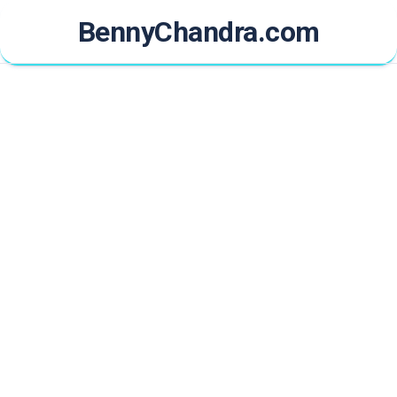
Skip
BennyChandra.com
to
content