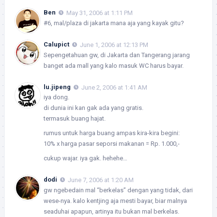
Ben
May 31, 2006 at 1:11 PM
#6, mal/plaza di jakarta mana aja yang kayak gitu?
Calupict
June 1, 2006 at 12:13 PM
Sepengetahuan gw, di Jakarta dan Tangerang jarang
banget ada mall yang kalo masuk WC harus bayar.
lu.jipeng
June 2, 2006 at 1:41 AM
iya dong.
di dunia ini kan gak ada yang gratis.
termasuk buang hajat.
rumus untuk harga buang ampas kira-kira begini:
10% x harga pasar seporsi makanan = Rp. 1.000,-
cukup wajar. iya gak. hehehe…
dodi
June 7, 2006 at 1:20 AM
gw ngebedain mal “berkelas” dengan yang tidak, dari
wese-nya. kalo kentjing aja mesti bayar, biar malnya
seaduhai apapun, artinya itu bukan mal berkelas.