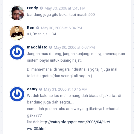
rendy
May 30, 2006 at 5:45 PM
bandung juga gitu kok… tapi masih 500
Ben
May 30, 2006 at 6:04 PM
#1, ‘meninjau’ C4
macchiato
May 30, 2006 at 6:07 PM
Jangan mau dateng, jangan kunjungi mal yg menerapkan
sistem bayar untuk buang hajat!
Di mana-mana, di negara industrialis yg tajir juga mal
toilet itu gratis (dan seringkali bagus!)
catuy
May 31, 2006 at 10:15 AM
Waduh kalo seribu mah emang dah biasa di jakarta.. di
bandung juga dah segitu….
cuma dah pernah tahu ada wc yang tiketnya berhadiah
gak????
liat deh
http://catuy.blogspot.com/2006/04/tiket-
wc_03.html