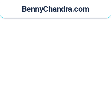
Skip
BennyChandra.com
to
content