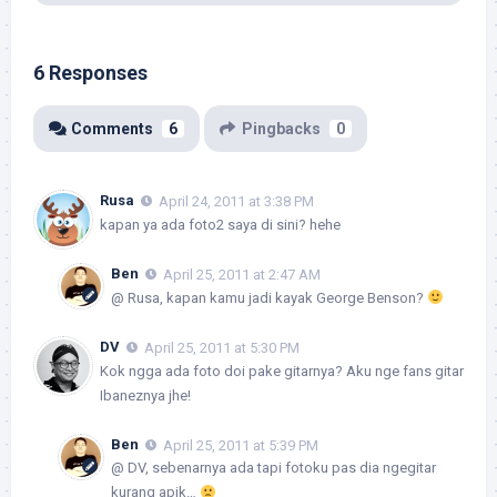
6 Responses
Comments
6
Pingbacks
0
Rusa
April 24, 2011 at 3:38 PM
kapan ya ada foto2 saya di sini? hehe
Ben
April 25, 2011 at 2:47 AM
@ Rusa, kapan kamu jadi kayak George Benson?
DV
April 25, 2011 at 5:30 PM
Kok ngga ada foto doi pake gitarnya? Aku nge fans gitar
Ibaneznya jhe!
Ben
April 25, 2011 at 5:39 PM
@ DV, sebenarnya ada tapi fotoku pas dia ngegitar
kurang apik…