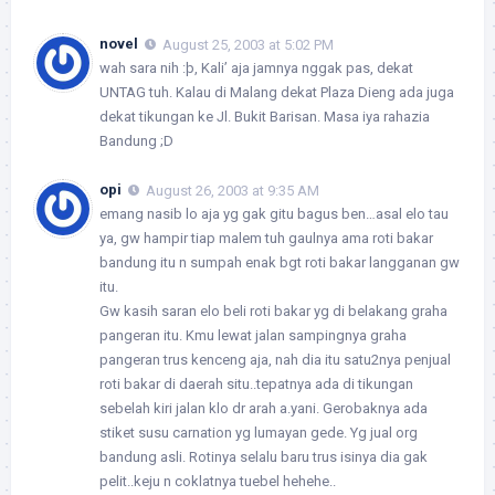
novel
August 25, 2003 at 5:02 PM
wah sara nih :þ, Kali’ aja jamnya nggak pas, dekat
UNTAG tuh. Kalau di Malang dekat Plaza Dieng ada juga
dekat tikungan ke Jl. Bukit Barisan. Masa iya rahazia
Bandung ;D
opi
August 26, 2003 at 9:35 AM
emang nasib lo aja yg gak gitu bagus ben…asal elo tau
ya, gw hampir tiap malem tuh gaulnya ama roti bakar
bandung itu n sumpah enak bgt roti bakar langganan gw
itu.
Gw kasih saran elo beli roti bakar yg di belakang graha
pangeran itu. Kmu lewat jalan sampingnya graha
pangeran trus kenceng aja, nah dia itu satu2nya penjual
roti bakar di daerah situ..tepatnya ada di tikungan
sebelah kiri jalan klo dr arah a.yani. Gerobaknya ada
stiket susu carnation yg lumayan gede. Yg jual org
bandung asli. Rotinya selalu baru trus isinya dia gak
pelit..keju n coklatnya tuebel hehehe..