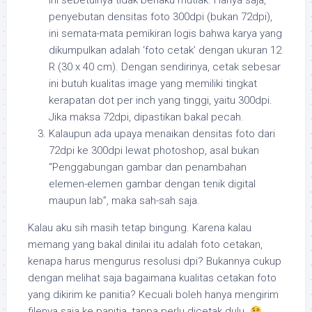
ini sebetulnya tidak berlaku mutlak. Hanya saja,
penyebutan densitas foto 300dpi (bukan 72dpi),
ini semata-mata pemikiran logis bahwa karya yang
dikumpulkan adalah ‘foto cetak’ dengan ukuran 12
R (30 x 40 cm). Dengan sendirinya, cetak sebesar
ini butuh kualitas image yang memiliki tingkat
kerapatan dot per inch yang tinggi, yaitu 300dpi.
Jika maksa 72dpi, dipastikan bakal pecah.
Kalaupun ada upaya menaikan densitas foto dari
72dpi ke 300dpi lewat photoshop, asal bukan
“Penggabungan gambar dan penambahan
elemen-elemen gambar dengan tenik digital
maupun lab”, maka sah-sah saja.
Kalau aku sih masih tetap bingung. Karena kalau
memang yang bakal dinilai itu adalah foto cetakan,
kenapa harus mengurus resolusi dpi? Bukannya cukup
dengan melihat saja bagaimana kualitas cetakan foto
yang dikirim ke panitia? Kecuali boleh hanya mengirim
filenya saja ke panitia, tanpa perlu dicetak dulu.