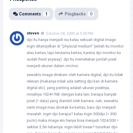
Comments
1
Pingbacks
0
steven
October 28, 2003 at 5:50 PM
dpi itu hanya menjadi isu kalau sebuah digital image
ingin ditampilkan di “physical medium” (entah itu monitor
atau kertas, tapi terutama kertas, karena dpi monitor itu
sudah fixed anyway). dpi itu memetakan jumlah pixel
menjadi ukuran dalam cm/inci.
sewaktu image direkam oleh kamera digital, dpi itu tidak
relevan (makanya tidak ada setting dpi kan di kamera
digital elo). yang penting adalah ukuran pixelnya,
misalnya 1024×768. dengan kata lain, berapa banyak
pixel (= data) yang diambil oleh kamera. nah, sewaktu
nanti image mau dicetak ke kertas, baru dpi menjadi
masalah. ingin dpi berapa? kalau ingin 300dpi (= 300
px/in) maka image elo hanya bisa menjadi 1024/300 =
sekitar 3,5in lebarnya. ingin lebih besar? turunkan dpi-