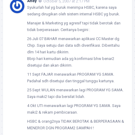
Andy
October 5, 2007 at 2:17 PM
Syukurlah hal yg buruk menimpa HSBC, karena saya
sedang dirugikan oleh sistem internal HSBC yg buruk.
Manajer & Marketing yg agresif tapi tidak berotak dan
tidak berperasaan. Ceritanya begini :
26 Juli 07 BAHAR menawarkan aplikasi CC Master dg
Chip. Saya setuju dan data sdh diverifikasi. Diberitahu
dlm 14 hari kartu dikirim.
Bbrp hari kemudian ada yg konfirmasi bhw benar2
disetujui dan akan dikirim.
11 Sept FAJAR menawarkan PROGRAM YG SAMA.
Padahal sdh disetujui dan tinggal tunggu kartunya.
25 Sept WULAN menawarkan lagi PROGRAM YG SAMA.
Saya maki2 tapi dia bersilat lidah.
4 Okt UTI menawarkan lagi PROGRAM YG SAMA. Saya
maki2 & rekam pembicaraan.
HSBC & orang2nya TIDAK BEROTAK & BERPERASAAN &
MENEROR DGN PROGRAM2 SAMPAH !