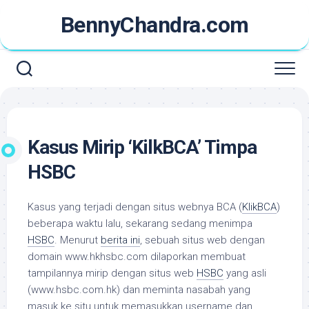
Skip
BennyChandra.com
to
content
Kasus Mirip ‘KilkBCA’ Timpa
HSBC
Kasus yang terjadi dengan situs webnya BCA (
KlikBCA
)
beberapa waktu lalu, sekarang sedang menimpa
HSBC
. Menurut
berita ini
, sebuah situs web dengan
domain www.hkhsbc.com dilaporkan membuat
tampilannya mirip dengan situs web
HSBC
yang asli
(www.hsbc.com.hk) dan meminta nasabah yang
masuk ke situ untuk memasukkan username dan