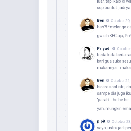
luar. tapi kalo di
sop buntut. jadi y
Ben
October 20,
hah?! *melongo d
gw sih KFC aja, Pri
Priyadi
October
beda kota beda ras
istri gua suka ses
makannya… makany
Ben
October 21,
bicara soal istri,
sampe dia juga ik
‘parah’… he he he…
yah, mungkin emang
pipit
October 23,
saya justru jadi p