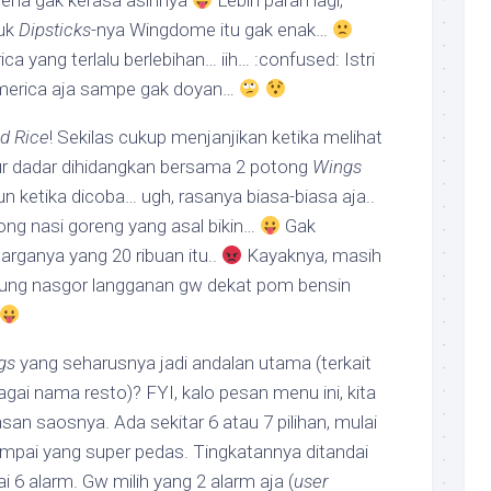
arena gak kerasa asinnya
Lebih parah lagi,
tuk
Dipsticks
-nya Wingdome itu gak enak…
 yang terlalu berlebihan… iih… :confused: Istri
merica aja sampe gak doyan…
ed Rice
! Sekilas cukup menjanjikan ketika melihat
lur dadar dihidangkan bersama 2 potong
Wings
 ketika dicoba… ugh, rasanya biasa-biasa aja..
ng nasi goreng yang asal bikin…
Gak
rganya yang 20 ribuan itu..
Kayaknya, masih
arung nasgor langganan gw dekat pom bensin
gs
yang seharusnya jadi andalan utama (terkait
ai nama resto)? FYI, kalo pesan menu ini, kita
asan saosnya. Ada sekitar 6 atau 7 pilihan, mulai
ampai yang super pedas. Tingkatannya ditandai
i 6 alarm. Gw milih yang 2 alarm aja (
user