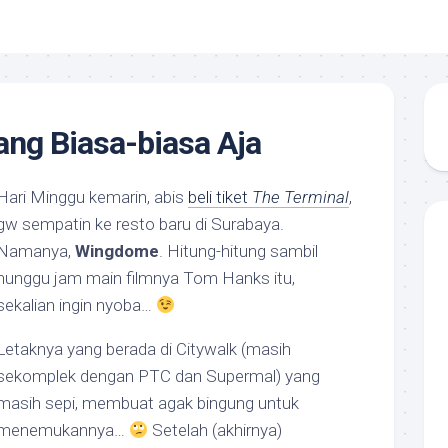
ng Biasa-biasa Aja
Hari Minggu kemarin, abis
beli tiket
The Terminal
,
gw sempatin ke resto baru di Surabaya.
Namanya,
Wingdome
. Hitung-hitung sambil
nunggu jam main filmnya Tom Hanks itu,
sekalian ingin nyoba…
Letaknya yang berada di Citywalk (masih
sekomplek dengan PTC dan Supermal) yang
masih sepi, membuat agak bingung untuk
menemukannya…
Setelah (akhirnya)