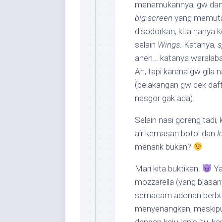
menemukannya, gw dan is
big screen
yang memutar 
disodorkan, kita nanya 
selain
Wings
. Katanya,
s
aneh… katanya waralaba d
Ah, tapi karena gw gila
(belakangan gw cek daft
nasgor gak ada).
Selain nasi goreng tadi,
air kemasan botol dan
I
menarik bukan?
Mari kita buktikan.
Ya
mozzarella (yang biasan
semacam adonan berbum
menyenangkan, meskipun