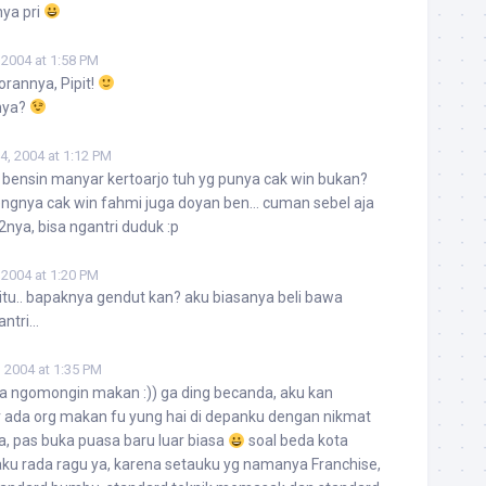
nya pri
 2004 at 1:58 PM
orannya, Pipit!
nya?
4, 2004 at 1:12 PM
bensin manyar kertoarjo tuh yg punya cak win bukan?
engnya cak win fahmi juga doyan ben… cuman sebel aja
2nya, bisa ngantri duduk :p
 2004 at 1:20 PM
itu.. bapaknya gendut kan? aku biasanya beli bawa
antri…
 2004 at 1:35 PM
 ngomongin makan :)) ga ding becanda, aku kan
r ada org makan fu yung hai di depanku dengan nikmat
a, pas buka puasa baru luar biasa
soal beda kota
 aku rada ragu ya, karena setauku yg namanya Franchise,