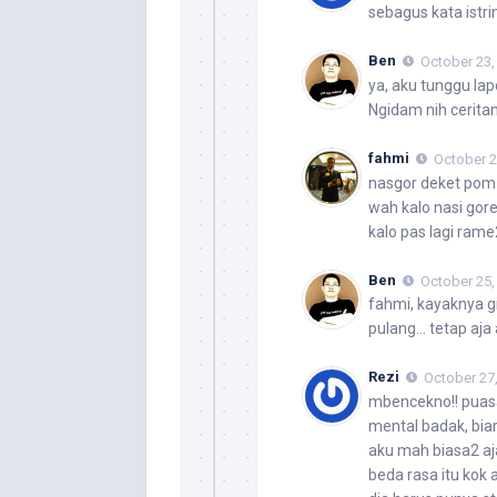
sebagus kata istri
Ben
October 23,
ya, aku tunggu lap
Ngidam nih cerita
fahmi
October 2
nasgor deket pom 
wah kalo nasi gor
kalo pas lagi rame
Ben
October 25,
fahmi
, kayaknya g
pulang… tetap aja 
Rezi
October 27,
mbencekno!! puasa
mental badak, bia
aku mah biasa2 aj
beda rasa itu kok