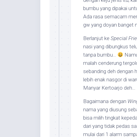
dengan keju jenis itu, k
bumbu yang dipakai un
Ada rasa semacam merica
gw yang doyan banget 
Berlanjut ke
Special Fri
nasi yang dibungkus te
tanpa bumbu…
Namun
malah cenderung tergolo
sebanding deh dengan ha
lebih enak nasgor di w
Manyar Kertoarjo deh…
Bagaimana dengan
Win
nama yang diusung sebag
bisa milih tingkat keped
dari yang tidak pedas s
mulai dari 1 alarm sampa