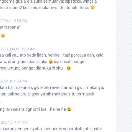
 wingdome gua & dia suka semuanya: dipsticks, wings &
a kalo maen2 ke citos, makannya di situ-situ terus
 2004 at 9:50 PM
an terpana*
!
 21, 2004 at 12:19 AM
a kali ya… ato beda lidah, hehhe… tapi percaya deh, kalo
uatu, orang laen pasti suka
dia susah banget
a untung banget dia suka di situ…
 2004 at 1:50 PM
 dalam hal makanan, gw lebih rewel dari istri gw… makanya,
utan gak selera, biasanya sih makanan itu termasuk
.
 lain selera dgn istri loe… he he he
 2004 at 1:14 PM
enasaran pengen nyoba.. benarkah seburuk itu ato justru