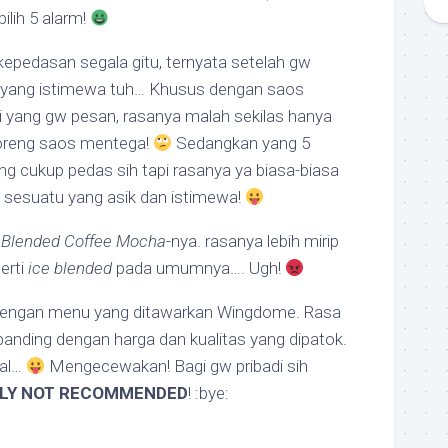
pilih 5 alarm!
kepedasan segala gitu, ternyata setelah gw
 yang istimewa tuh… Khusus dengan saos
ti yang gw pesan, rasanya malah sekilas hanya
goreng saos mentega!
Sedangkan yang 5
ng cukup pedas sih tapi rasanya ya biasa-biasa
sesuatu yang asik dan istimewa!
 Blended Coffee Mocha
-nya. rasanya lebih mirip
erti
ice blended
pada umumnya…. Ugh!
engan menu yang ditawarkan Wingdome. Rasa
anding dengan harga dan kualitas yang dipatok.
hal…
Mengecewakan! Bagi gw pribadi sih
LY NOT RECOMMENDED
! :bye: