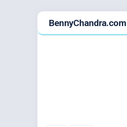
Skip
BennyChandra.com
to
content