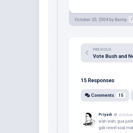
October 20, 2004
by
Benny
PREVIOUS
15 Responses
Comments
15
Priyadi
October 
wah wah, gua just
gak rewel soal mak