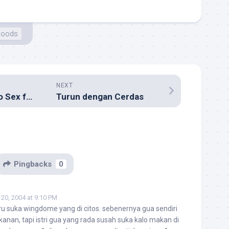
Foods
NEXT
Vote Bush and No Sex for 14 Days!
Turun dengan Cerdas
Pingbacks
0
20, 2004 at 9:10 PM
ru suka wingdome yang di citos. sebenernya gua sendiri
anan, tapi istri gua yang rada susah suka kalo makan di