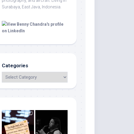
photography, and aircraft. Living in
Surabaya, East Java, Indonesia.
Categories