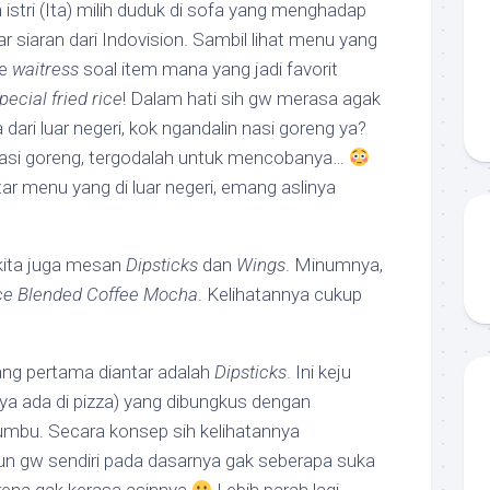
tri (Ita) milih duduk di sofa yang menghadap
siaran dari Indovision. Sambil lihat menu yang
ke
waitress
soal item mana yang jadi favorit
pecial fried rice
! Dalam hati sih gw merasa agak
ari luar negeri, kok ngandalin nasi goreng ya?
 nasi goreng, tergodalah untuk mencobanya…
ar menu yang di luar negeri, emang aslinya
 kita juga mesan
Dipsticks
dan
Wings
. Minumnya,
ce Blended Coffee Mocha
. Kelihatannya cukup
ng pertama diantar adalah
Dipsticks
. Ini keju
ya ada di pizza) yang dibungkus dengan
bu. Secara konsep sih kelihatannya
 gw sendiri pada dasarnya gak seberapa suka