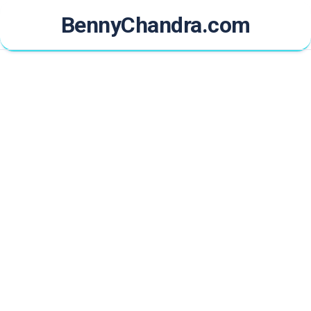
Skip
BennyChandra.com
to
content