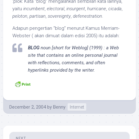
:plok: Kata “blog” mengalahkan sembilan kata lainnya,
yaitu
incumbent
,
electoral
,
insurgent
,
hurricane
,
cicada
,
peloton
,
partisan
,
sovereignty
,
defenestration
.
Adapun pengertian “blog” menurut Kamus Merriam-
Webster ( akan dimuat dalam edisi 2005) itu adalah:
BLOG
noun
[
short for Weblog
] (1999) : a Web
site that contains an online personal journal
with reflections, comments, and often
hyperlinks provided by the writer.
December 2, 2004
by
Benny
Internet
NEXT