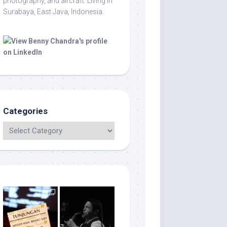
photography, and aircraft. Living in
Surabaya, East Java, Indonesia.
Categories