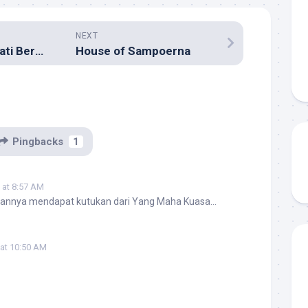
NEXT
Menjadi Ayah Sejati Berkat Serbuan Alien
House of Sampoerna
Pingbacks
1
5 at 8:57 AM
annya mendapat kutukan dari Yang Maha Kuasa…
 at 10:50 AM