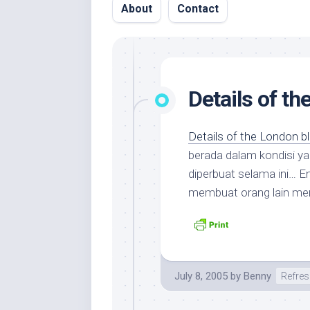
About
Contact
Details of th
Details of the London b
berada dalam kondisi ya
diperbuat selama ini… E
membuat orang lain mend
July 8, 2005
by
Benny
Refres