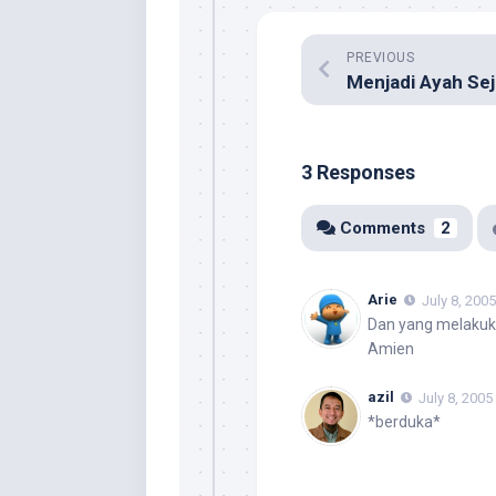
PREVIOUS
3 Responses
Comments
2
Arie
July 8, 200
Dan yang melakuk
Amien
azil
July 8, 2005
*berduka*