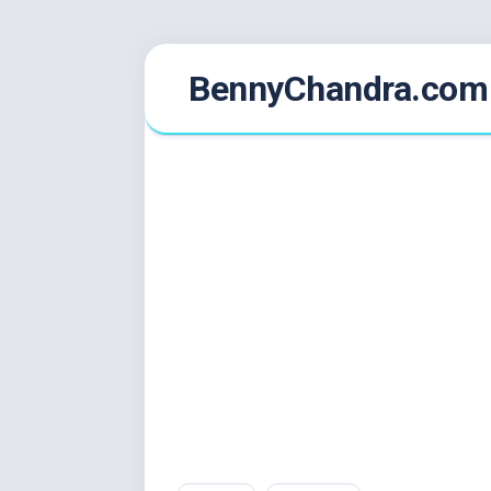
Skip
BennyChandra.com
to
content