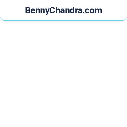
Skip
BennyChandra.com
to
content