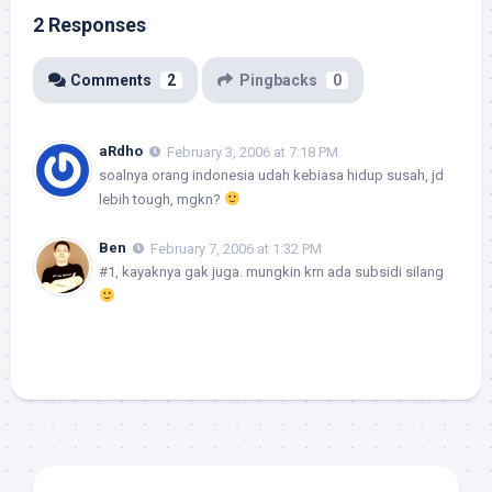
2 Responses
Comments
2
Pingbacks
0
aRdho
February 3, 2006 at 7:18 PM
soalnya orang indonesia udah kebiasa hidup susah, jd
lebih tough, mgkn?
Ben
February 7, 2006 at 1:32 PM
#1, kayaknya gak juga. mungkin krn ada subsidi silang