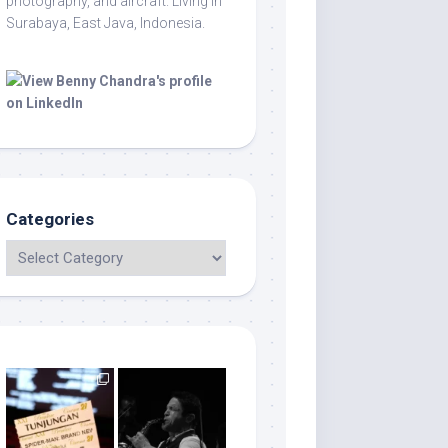
photography, and aircraft. Living in
Surabaya, East Java, Indonesia.
Categories