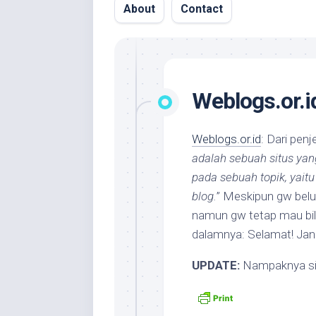
About
Contact
Weblogs.or.i
Weblogs.or.id
: Dari pen
adalah sebuah situs ya
pada sebuah topik, yaitu
blog.
” Meskipun gw belu
namun gw tetap mau bila
dalamnya: Selamat! J
UPDATE:
Nampaknya situ