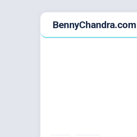
Skip
BennyChandra.com
to
content