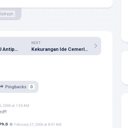
Refresh
NEXT
Logika dalam RUU Antiporno Keliru
Kekurangan Ide Cemerlang
Pingbacks
0
5, 2006 at 1:35 AM
d!!!
 Ph.D
February 27, 2006 at 8:41 AM