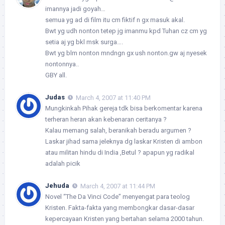
imannya jadi goyah…
semua yg ad di film itu cm fiktif n gx masuk akal.
Bwt yg udh nonton tetep jg imanmu kpd Tuhan cz cm yg
setia aj yg bkl msk surga….
Bwt yg blm nonton mndngn gx ush nonton.gw aj nyesek
nontonnya..
GBY all.
Judas
March 4, 2007 at 11:40 PM
Mungkinkah Pihak gereja tdk bisa berkomentar karena
terheran heran akan kebenaran ceritanya ?
Kalau memang salah, beranikah beradu argumen ?
Laskar jihad sama jeleknya dg laskar Kristen di ambon
atau militan hindu di India ,Betul ? apapun yg radikal
adalah picik
Jehuda
March 4, 2007 at 11:44 PM
Novel “The Da Vinci Code” menyengat para teolog
Kristen. Fakta-fakta yang membongkar dasar-dasar
kepercayaan Kristen yang bertahan selama 2000 tahun.