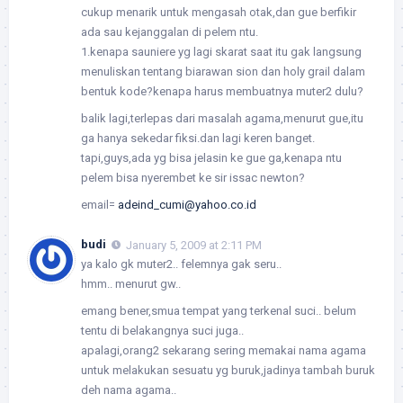
cukup menarik untuk mengasah otak,dan gue berfikir
ada sau kejanggalan di pelem ntu.
1.kenapa sauniere yg lagi skarat saat itu gak langsung
menuliskan tentang biarawan sion dan holy grail dalam
bentuk kode?kenapa harus membuatnya muter2 dulu?
balik lagi,terlepas dari masalah agama,menurut gue,itu
ga hanya sekedar fiksi.dan lagi keren banget.
tapi,guys,ada yg bisa jelasin ke gue ga,kenapa ntu
pelem bisa nyerembet ke sir issac newton?
email=
adeind_cumi@yahoo.co.id
budi
January 5, 2009 at 2:11 PM
ya kalo gk muter2.. felemnya gak seru..
hmm.. menurut gw..
emang bener,smua tempat yang terkenal suci.. belum
tentu di belakangnya suci juga..
apalagi,orang2 sekarang sering memakai nama agama
untuk melakukan sesuatu yg buruk,jadinya tambah buruk
deh nama agama..