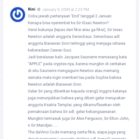
Rini
January 9, 2009 at 2:23 PM
Coba jawab pertanyaan ‘End’ tanggal 2 Januari.
Kenapa bisa nyerembet ke Sir ISsac Newton?
Versi bukunya (lepas dari fiksi atau ga fiksi), Sir Issac
Newton adalah anggota Senechaux. Senechaux adl.
anggota Biarawan Sion tertinggi yang menjaga rahasia
keberadaan Cawan Suci.
Jadi beralasan kalo Jacques Saunierre memasang kata
“APPLE” pada cryptex-nya, karena mungkin di ceritakan
di situ Saunierre mengagumi Newton atau memang
semata-mata ingin memberi tau pada Sophie bahwa
Newton adalah Biarawan Sion.
Gelar Sir yang diberikan kepada orang2 Inggris katanya
juga menunjukkan bahwa yang diberi gelar merupakan
anggota Ksatria Templar, yang dikamuflasekan oleh
pemaknaan bahwa Sir adl. gelar kebangsawanan.
Mungkin termasuk juga Sir Alex Ferguson, Sir Elton John,
n Sir Maridjan…….
The daVinci Code memang cerita fiksi, siapa juga yang
dapat menjamin Leonardo daVinci adl. benar2 anggota