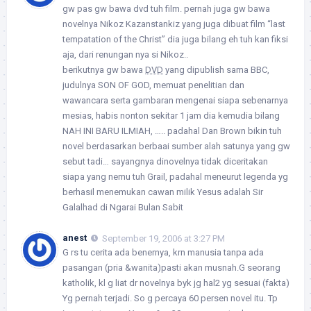
gw pas gw bawa dvd tuh film. pernah juga gw bawa
novelnya Nikoz Kazanstankiz yang juga dibuat film “last
tempatation of the Christ” dia juga bilang eh tuh kan fiksi
aja, dari renungan nya si Nikoz..
berikutnya gw bawa
DVD
yang dipublish sama BBC,
judulnya SON OF GOD, memuat penelitian dan
wawancara serta gambaran mengenai siapa sebenarnya
mesias, habis nonton sekitar 1 jam dia kemudia bilang
NAH INI BARU ILMIAH, ….. padahal Dan Brown bikin tuh
novel berdasarkan berbaai sumber alah satunya yang gw
sebut tadi… sayangnya dinovelnya tidak diceritakan
siapa yang nemu tuh Grail, padahal meneurut legenda yg
berhasil menemukan cawan milik Yesus adalah Sir
Galalhad di Ngarai Bulan Sabit
anest
September 19, 2006 at 3:27 PM
G rs tu cerita ada benernya, krn manusia tanpa ada
pasangan (pria &wanita)pasti akan musnah.G seorang
katholik, kl g liat dr novelnya byk jg hal2 yg sesuai (fakta)
Yg pernah terjadi. So g percaya 60 persen novel itu. Tp