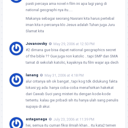
pasti percaya ama novel n film ini apa lagi yang di
national geographi nya itu…..
Makanya sebagai seorang Nasrani kita harus pertebal
iman kita n percanya klo Jesus adalah Tuhan juga Juru
Slamat kita
Jovanovsky
May 29, 2006 at 12:50 PM
#2 dimana gue bisa dapet national geographics secret
of the bible ?? Gue juga non katolic .. tapi SMP dan SMA
tamat di sekolah katolic, kayaknya itu film wajar aja dech
lanang
May 31, 2006 at 4:18 PM
alur critanya sih ok bangat , tapi kog tdk didukung fakta
lokasi yg ada. hanya coba-coba menafsirkan hakekat
dari Cawab Suci yang misteri itu dengan kode-kode
tertentu. kalau gw pribadi sih itu hanya ulah sang penulis
supaya di akui.
astaganaga
July 23, 2006 at 11:39 PM
hei, semua itu cuman fiksi ilmiah khan… itu kata2 temen