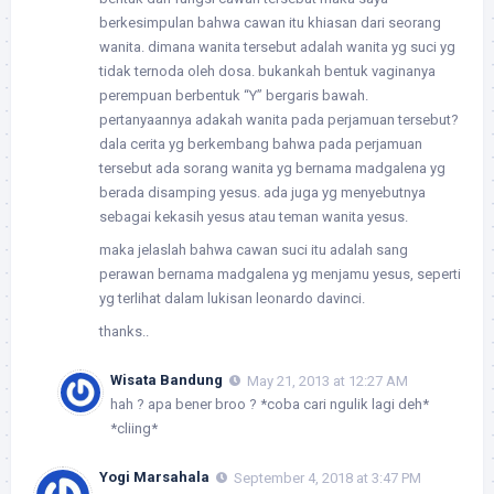
berkesimpulan bahwa cawan itu khiasan dari seorang
wanita. dimana wanita tersebut adalah wanita yg suci yg
tidak ternoda oleh dosa. bukankah bentuk vaginanya
perempuan berbentuk “Y” bergaris bawah.
pertanyaannya adakah wanita pada perjamuan tersebut?
dala cerita yg berkembang bahwa pada perjamuan
tersebut ada sorang wanita yg bernama madgalena yg
berada disamping yesus. ada juga yg menyebutnya
sebagai kekasih yesus atau teman wanita yesus.
maka jelaslah bahwa cawan suci itu adalah sang
perawan bernama madgalena yg menjamu yesus, seperti
yg terlihat dalam lukisan leonardo davinci.
thanks..
Wisata Bandung
May 21, 2013 at 12:27 AM
hah ? apa bener broo ? *coba cari ngulik lagi deh*
*cliing*
Yogi Marsahala
September 4, 2018 at 3:47 PM