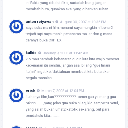
Ini Fakta yang dibalut fiksi, sadarlah bung! jangan
membabibuta, gunakan akal yang diberikan Tuhan
anton retyawan
August 30, 2007 at 10:35 PM
saya suka ma ni film.menurut saya mungkin ni benar2
terjadi.tapi saya masih penasaran ma landon.g mana
caranya buka CRPTEX
kulkid
January 9, 2008 at 11:42 AM
klo mau nambah kebenaran di diri kita.kita wajib mencari
kebenaran itu sendiri. jangan asal bilang “gue Imani
itui,ini” ingat ketidaktahuan membuat kita buta akan
segala masalah.
erick
March 7, 2008 at 12:04 PM
itu hanya film,kan???????????. bener gax ya mang gua
pikirin………,yang jelas gua suka n lagi,klo sampe tu betul,
yang salah bukan umat2 katolik sekarang, but para
pendahulu kita………..