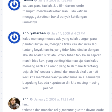
rasmo
June 5, 2008 at 4:32 PM
vatican..pasti tau lah…klo film davinci code
“hampir”..mendekati kebenaran…..klo vatican
menggugat,vatican bakal banyak kehilangan
ummatnya….
abouyaharban
July 14, 2008 at 4:03 PM
kalau memang merasa ada yang salah dengan para
pendahulunya, so, mengapa tidak cek dan ricek lagi
tentang keyakinan itu. yang tidak bisa dinalar dengan
akal itu adalah sifat atau dzat2 tuhan tapi kalau sejarah
masih bisa kok, yang penting kita mau aja, dan kalau
memang nanti ada orang yang telah meneliti tentang
sejarah ‘itu’, secara rasional dan masuk akal dan hati
kecil kita membenarkannya kita terima saja. semuanya
berpulang kepada keputusan diri kita masing-masing
kok………………..peace!
end
January 2, 2009 at 11:39 AM
hm…
terlepas dari masalah religi,menurut gue the davnci code