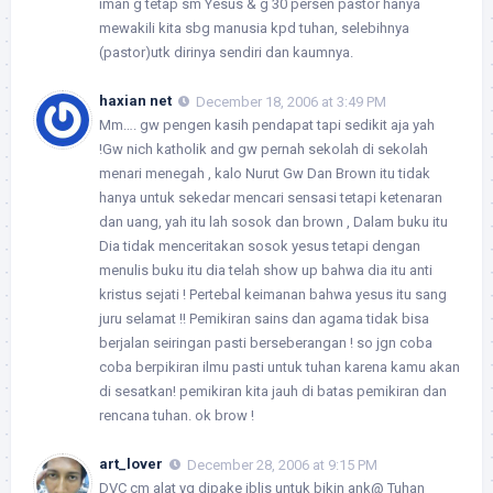
iman g tetap sm Yesus & g 30 persen pastor hanya
mewakili kita sbg manusia kpd tuhan, selebihnya
(pastor)utk dirinya sendiri dan kaumnya.
haxian net
December 18, 2006 at 3:49 PM
Mm…. gw pengen kasih pendapat tapi sedikit aja yah
!Gw nich katholik and gw pernah sekolah di sekolah
menari menegah , kalo Nurut Gw Dan Brown itu tidak
hanya untuk sekedar mencari sensasi tetapi ketenaran
dan uang, yah itu lah sosok dan brown , Dalam buku itu
Dia tidak menceritakan sosok yesus tetapi dengan
menulis buku itu dia telah show up bahwa dia itu anti
kristus sejati ! Pertebal keimanan bahwa yesus itu sang
juru selamat !! Pemikiran sains dan agama tidak bisa
berjalan seiringan pasti berseberangan ! so jgn coba
coba berpikiran ilmu pasti untuk tuhan karena kamu akan
di sesatkan! pemikiran kita jauh di batas pemikiran dan
rencana tuhan. ok brow !
art_lover
December 28, 2006 at 9:15 PM
DVC cm alat yg dipake iblis untuk bikin ank@ Tuhan