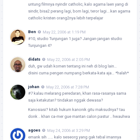
untung filmnya nyindir catholic, kalo agama laen yang di
sindir, bisa2 perang lagi, bom lagi, teror lagi….kan agama
catholic kristen orang2nya lebih terpelajar
Ben
May 22, 2006 at 1:19 PM
#10, studio Tunjungan 1 juga? Jangan-jangan studio
Tunjungan 4?
didats
May 22, 2006 at 2:05 PM
duh, gw udah komen tentang ini neh di blog lain…
disini cuma pengen numpang berkata-kata aja… *halah*
johan
May 22, 2006 at 7:28 PM
#7 kalau melarang peredaran, khan rasa-rasanya sama
saja ketakutan? tindakan nggak dewasa?
Kanosiasi? kitab hukum kanonik gitu maksudnya? tau
donk .. khan ca-mer gue mantan calon pastur .. hwauhwa
agoes
May 24, 2006 at 3:29 PM
emank sih …… kalo seseorg yang gak tebal imannya