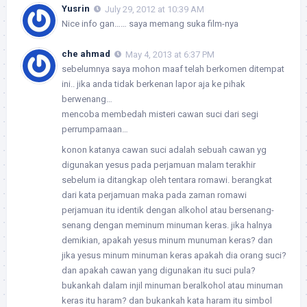
Yusrin
July 29, 2012 at 10:39 AM
Nice info gan…… saya memang suka film-nya
che ahmad
May 4, 2013 at 6:37 PM
sebelumnya saya mohon maaf telah berkomen ditempat
ini.. jika anda tidak berkenan lapor aja ke pihak
berwenang…
mencoba membedah misteri cawan suci dari segi
perrumpamaan…
konon katanya cawan suci adalah sebuah cawan yg
digunakan yesus pada perjamuan malam terakhir
sebelum ia ditangkap oleh tentara romawi. berangkat
dari kata perjamuan maka pada zaman romawi
perjamuan itu identik dengan alkohol atau bersenang-
senang dengan meminum minuman keras. jika halnya
demikian, apakah yesus minum munuman keras? dan
jika yesus minum minuman keras apakah dia orang suci?
dan apakah cawan yang digunakan itu suci pula?
bukankah dalam injil minuman beralkohol atau minuman
keras itu haram? dan bukankah kata haram itu simbol