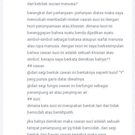
dari ketidak sucian manusia?
berangkat dari pertanyaan- pertanyan diatas maka saya
mencobah membedah misteri cawan suci ini dengan
teori perumpamaan atau khiasan. dimana teori ini
beranggapan bahwa suatu benda dijadikan suatu
simbol-simbol sebagai bahasa ataupun siafat manusia
atau rupa manusia. dengan teori ini saya berkesimpulan
bahwa cawan suci ini adalah sebuah khiasan atau
simbol. kenapa saya berkata demikian halnya??
## cawan
@dari segi bentuk cawan ini bentuknya seperti huruf “Y”
yang punya garis datar diwahnya.
@dari segi fungsi cawan ini berfungsi sebagai
penampung air atau penyimpan air.
## suci
dimana kata suci ini merupakan bentuk lain dari tidak
bernodah atau bersihputih.
jika halnya demikian maka cawan suci adalah sebuah
tempat penampung air yg tidak bernodah. dari segi
bentuk dan fungsi cawan tersebut maka saya