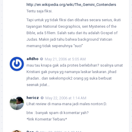
http://en.wikipedia.org/wiki/The_Gemini_Contenders
Tentu saja fiksi.
Tapi untuk yg tidak fiksi dan dibahas secara serius, ikuti
tayangan National Geographics, seri Mysteries of the
Bible, ada 5 filem. Salah satu dari itu adalah Gospel of
Judas. Makin jadi tahu bahwa background Vatican
memang tidak sepenuhnya “suci”
aRdho
May 21, 2006 at 5:05 AM
mau tau knapa gak ada protes berlebihan? soalnya umat
Kristiani gak punya yg namanya laskar laskaran..jihad
jihadan.. dan sekelompok2 orang yg suka berbuat
seenak jidat…
hericz
May 22, 2006 at 1:14 AM
LIhat review di mana-mana jadi males nonton:D.
btw : banyak spam di komentar yah?
*lirik Komentar Terbaru*