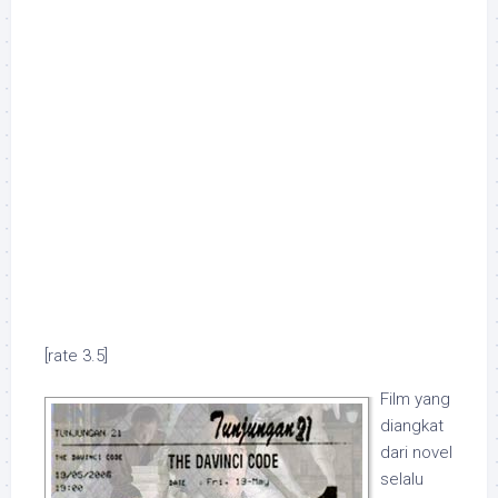
[rate 3.5]
Film yang
diangkat
dari novel
selalu