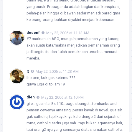
Sama seperti jihad sering dipropagandakan sesuatu
yang buruk. Propaganda adalah bagian dari konspirasi,
pelan-pelan hingga di bawah sadar menjadi paradigma
ke orang-orang, bahkan diyakini menjadi kebenaran.
dedenf
May 22, 2006 at 11:13 AM
#7 markumlah ABG, mungkin pemahaman yang kurang
akan suatu kata/makna menjadikan pemahaman orang
jadi begitu itu dan itulah pemaknaan tersebut menurut
mereka.
Q
May 22, 2006 at 11:23 AM
lho ben, kok gak ketemu ???
guwa juga di tp jam 19
dien
May 22, 2006 at 12:10 PM
gile….gua nilai 8 of 10…bagus banget…tomhanks and
pemain cewenya amazing, persis kayak di novel. gua sih
gak catholic, tapi kayaknya kalo denger2 dari sejarah di
rome, catholic sadis juga yah…tapi bukan agamanya kali,
tapi orang2 nya yang semuanya diatasnamakan catholic.