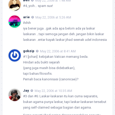
Ben
May 22, 2006 at 1:48 AM
#4, yoih… spam sux!
arie
May 22, 2006 at 5:26 AM
ihihih
iya bener juga ..gak ada apa belom ada ya laskar
laskaran …tapi semoga jangan deh..jangan bikin laskar
laskaran ..entar kayak laskar jihad seenak udel indonesia
gobzip
May 22, 2006 at 8:41 AM
#1 [johan]: kebijakan Vatican memang beda.
Hindari adu bukti sejarah
(yang juga masih bisa didebatkan),
tapi bahas filosofis.
Pernah baca kanonisasi (canonicae)?
Jay
May 22, 2006 at 10:35 AM
#3 dan #6: Laskar-laskaran itu kan cuma separatis,
bukan agama punya laskar, tapi laskar-laskaran tersebut
yang self-claimed sebagai bagian dari agama.