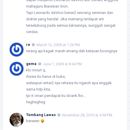
mahaguru Biarawan Sion.
Tapi Leonardo daVinci benar2 seorang seniman dan
dokter yang handal. Jika memang terdapat arti
terselubung pada semua lukisannya, sungguh sangat
cerdas.
re
March 12, 2009 at 1:26 PM
terang aja kagak marah emang dah ketauan boongnya
gema
June 1, 2009 at 8:44 PM
klo mnurt q,
rhasia itu harus di buka,
walaupun entar2 nya rahasia itu ngaruh apa enggak
sama hdp kita,
tpi it cman pendapat ku doank lho…
heghegheg
Tembang Lawas
November 28, 2010 at 4:38 PM
kereeen