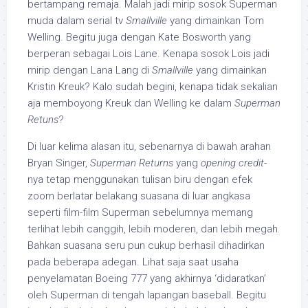
bertampang remaja. Malah jadi mirip sosok Superman
muda dalam serial tv
Smallville
yang dimainkan Tom
Welling. Begitu juga dengan Kate Bosworth yang
berperan sebagai Lois Lane. Kenapa sosok Lois jadi
mirip dengan Lana Lang di
Smallville
yang dimainkan
Kristin Kreuk? Kalo sudah begini, kenapa tidak sekalian
aja memboyong Kreuk dan Welling ke dalam
Superman
Retuns
?
Di luar kelima alasan itu, sebenarnya di bawah arahan
Bryan Singer,
Superman Returns
yang
opening credit
-
nya tetap menggunakan tulisan biru dengan efek
zoom berlatar belakang suasana di luar angkasa
seperti film-film Superman sebelumnya memang
terlihat lebih canggih, lebih moderen, dan lebih megah.
Bahkan suasana seru pun cukup berhasil dihadirkan
pada beberapa adegan. Lihat saja saat usaha
penyelamatan Boeing 777 yang akhirnya ‘didaratkan’
oleh Superman di tengah lapangan baseball. Begitu