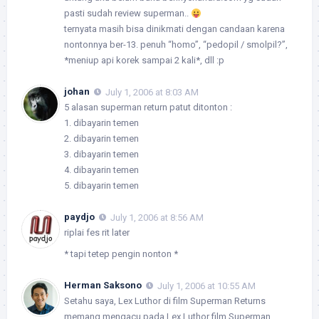
pasti sudah review superman..
ternyata masih bisa dinikmati dengan candaan karena
nontonnya ber-13. penuh “homo”, “pedopil / smolpil?”,
*meniup api korek sampai 2 kali*, dll :p
johan
July 1, 2006 at 8:03 AM
5 alasan superman return patut ditonton :
1. dibayarin temen
2. dibayarin temen
3. dibayarin temen
4. dibayarin temen
5. dibayarin temen
paydjo
July 1, 2006 at 8:56 AM
riplai fes rit later
* tapi tetep pengin nonton *
Herman Saksono
July 1, 2006 at 10:55 AM
Setahu saya, Lex Luthor di film Superman Returns
memang mengacu pada Lex Luthor film Superman