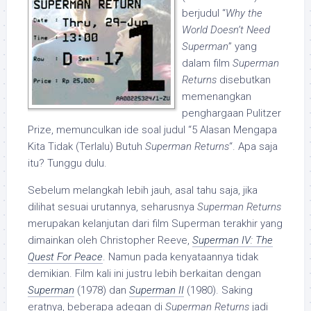
berjudul “
Why the
World Doesn’t Need
Superman
” yang
dalam film
Superman
Returns
disebutkan
memenangkan
penghargaan Pulitzer
Prize, memunculkan ide soal judul “5 Alasan Mengapa
Kita Tidak (Terlalu) Butuh
Superman Returns
“. Apa saja
itu? Tunggu dulu.
Sebelum melangkah lebih jauh, asal tahu saja, jika
dilihat sesuai urutannya, seharusnya
Superman Returns
merupakan kelanjutan dari film Superman terakhir yang
dimainkan oleh Christopher Reeve,
Superman IV: The
Quest For Peace
. Namun pada kenyataannya tidak
demikian. Film kali ini justru lebih berkaitan dengan
Superman
(1978) dan
Superman II
(1980). Saking
eratnya, beberapa adegan di
Superman Returns
jadi