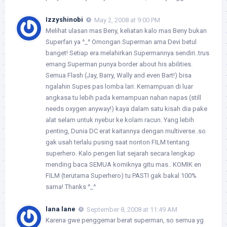
Izzyshinobi
May 2, 2008 at 9:00 PM
Melihat ulasan mas Beny, keliatan kalo mas Beny bukan
Superfan ya ^_^ Omongan Superman ama Devi betul
banget! Setiap era melahirkan Supermannya sendiri..trus
emang Superman punya border about his abilities.
Semua Flash (Jay, Barry, Wally and even Bart!) bisa
ngalahin Supes pas lomba lari. Kemampuan di luar
angkasa tu lebih pada kemampuan nahan napas (still
needs oxygen anyway!) kaya dalam satu kisah dia pake
alat selam untuk nyebur ke kolam racun. Yang lebih
penting, Dunia DC erat kaitannya dengan multiverse..so
gak usah terlalu pusing saat nonton FILM tentang
superhero. Kalo pengen liat sejarah secara lengkap
mending baca SEMUA komiknya gitu mas.. KOMIK en
FILM (terutama Superhero) tu PASTI gak bakal 100%
sama! Thanks ^_^
lana lane
September 8, 2008 at 11:49 AM
Karena gwe penggemar berat superman, so semua yg