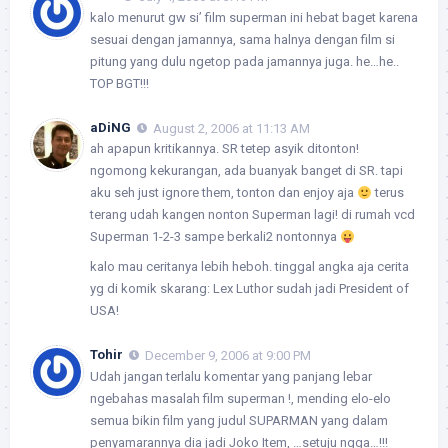
kalo menurut gw si’ film superman ini hebat baget karena
sesuai dengan jamannya, sama halnya dengan film si
pitung yang dulu ngetop pada jamannya juga. he…he..
TOP BGT!!!
aDiNG
August 2, 2006 at 11:13 AM
ah apapun kritikannya. SR tetep asyik ditonton!
ngomong kekurangan, ada buanyak banget di SR. tapi
aku seh just ignore them, tonton dan enjoy aja
terus
terang udah kangen nonton Superman lagi! di rumah vcd
Superman 1-2-3 sampe berkali2 nontonnya
kalo mau ceritanya lebih heboh. tinggal angka aja cerita
yg di komik skarang: Lex Luthor sudah jadi President of
USA!
Tohir
December 9, 2006 at 9:00 PM
Udah jangan terlalu komentar yang panjang lebar
ngebahas masalah film superman !, mending elo-elo
semua bikin film yang judul SUPARMAN yang dalam
penyamarannya dia jadi Joko Item, …setuju ngga…!!!