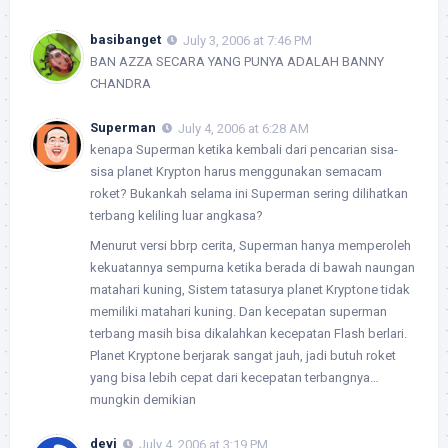
basibanget
July 3, 2006 at 7:46 PM
BAN AZZA SECARA YANG PUNYA ADALAH BANNY
CHANDRA
Superman
July 4, 2006 at 6:28 AM
kenapa Superman ketika kembali dari pencarian sisa-
sisa planet Krypton harus menggunakan semacam
roket? Bukankah selama ini Superman sering dilihatkan
terbang keliling luar angkasa?
Menurut versi bbrp cerita, Superman hanya memperoleh
kekuatannya sempurna ketika berada di bawah naungan
matahari kuning, Sistem tatasurya planet Kryptone tidak
memiliki matahari kuning. Dan kecepatan superman
terbang masih bisa dikalahkan kecepatan Flash berlari.
Planet Kryptone berjarak sangat jauh, jadi butuh roket
yang bisa lebih cepat dari kecepatan terbangnya…
mungkin demikian
devi
July 4, 2006 at 3:19 PM