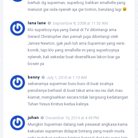
berhub dg superman, superboy, bahkan smallville yang
menurut gw rada nyeneh aja gw tonton, berulang lagi
lana lane
September 8, 2008 at 11:53 AM
Klo superboy-nya yang Serial di TV dibintangi ama
Gerard Christopher dan pernah juga dibintangi oleh
James Newton, gak jauh tuh ama Superman yang versi
komik, tapi klo yang smallville ini yang superboynya
nyleneh, kali sekedar buat diversifikasi lakon biar ga
bosen ya
benny
July 1, 2010 at 1:19 AM
sebenarnya superman buru-buru di buat soalnya
penulisnya berhasil di buat takut ama isu-isu dah mau
kiamat, mengisahkan secara tidak langsung kedatangan
Tuhan Yesus Kristus kedua kalinya.
juhan
December 16, 2014 at 4:49 PM
Mungkin Superman datang naik pesawat angkasa karna
kekuatan superman didapat bintang yang masih muda
yaitu matahari sedang kripton berasal dari tata surya lain