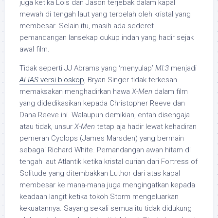
juga ketika Lois dan Jason terjebak dalam kapal
mewah di tengah laut yang terbelah oleh kristal yang
membesar. Selain itu, masih ada sederet
pemandangan lansekap cukup indah yang hadir sejak
awal film.
Tidak seperti JJ Abrams yang ‘menyulap’
MI:3
menjadi
ALIAS
versi bioskop
, Bryan Singer tidak terkesan
memaksakan menghadirkan hawa
X-Men
dalam film
yang didedikasikan kepada Christopher Reeve dan
Dana Reeve ini. Walaupun demikian, entah disengaja
atau tidak, unsur
X-Men
tetap aja hadir lewat kehadiran
pemeran Cyclops (James Marsden) yang bermain
sebagai Richard White. Pemandangan awan hitam di
tengah laut Atlantik ketika kristal curian dari Fortress of
Solitude yang ditembakkan Luthor dari atas kapal
membesar ke mana-mana juga mengingatkan kepada
keadaan langit ketika tokoh Storm mengeluarkan
kekuatannya. Sayang sekali semua itu tidak didukung