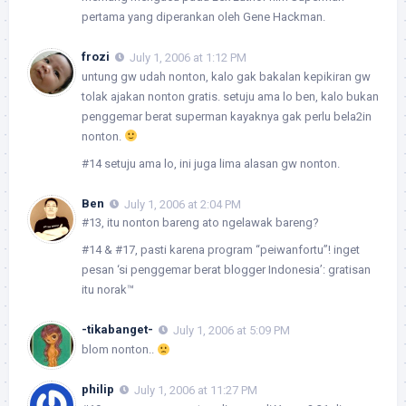
pertama yang diperankan oleh Gene Hackman.
frozi
July 1, 2006 at 1:12 PM
untung gw udah nonton, kalo gak bakalan kepikiran gw
tolak ajakan nonton gratis. setuju ama lo ben, kalo bukan
penggemar berat superman kayaknya gak perlu bela2in
nonton.
#14 setuju ama lo, ini juga lima alasan gw nonton.
Ben
July 1, 2006 at 2:04 PM
#13, itu nonton bareng ato ngelawak bareng?
#14 & #17, pasti karena program “peiwanfortu”! inget
pesan ‘si penggemar berat blogger Indonesia’: gratisan
itu norak™
-tikabanget-
July 1, 2006 at 5:09 PM
blom nonton..
philip
July 1, 2006 at 11:27 PM