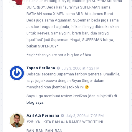
halah?! aneh banget siy ngebandingin SUPERMAN sama
SUPERBOY. Beda kali “aura”nya SUPERMAN sama
BATMAN sama X-MEN sama MI:3. Ato James Bond.
Beda juga sama Aquaman. Superman beda juga sama
Justice League. Lagipula, ini kan film yg didedikasikan
untuk Reeves. Sama yg ini, brarti baru dua org yg
‘qualified’ jadi Superman. *ingat, SUPERMAN loh ya,
bukan SUPERBOY*
*sigh* then you’re not a big fan of him
Topan Berliana
July 3, 2006 at 4:22 PM
Sebagai seorang Superman fanboy generasi Smallville,
saya juga kecewa dengan Bryan Singer dalam
menghadirkan (kembali) tokoh ini
Saya juga membuat review kecil2an (dan subjektif) di
blog saya
.
Azil Adi Permana
July 3, 2006 at 7:03 PM
#25: IYA… KITA BAN AJA RAME2 WEBSITE INI….
BAN..BAN..BAN..BAN..