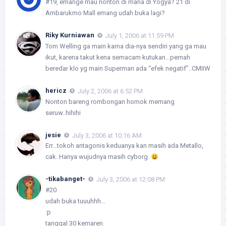
#19, emange mau nonton di mana di Yogya? 21 di
Ambarukmo Mall emang udah buka lagi?
Riky Kurniawan
July 1, 2006 at 11:59 PM
Tom Welling ga main karna dia-nya sendiri yang ga mau
ikut, karena takut kena semacam kutukan…pernah
beredar klo yg main Superman ada “efek negatif”..CMIIW
hericz
July 2, 2006 at 6:52 PM
Nonton bareng rombongan homok memang
seruw..hihihi
jesie
July 3, 2006 at 10:16 AM
Err…tokoh antagonis keduanya kan masih ada Metallo,
cak. Hanya wujudnya masih
cyborg
.
-tikabanget-
July 3, 2006 at 12:08 PM
#20
udah buka tuuuhhh…
:p
tanggal 30 kemaren.