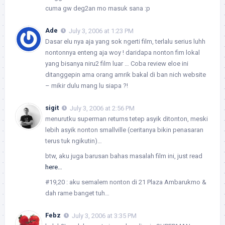
cuma gw deg2an mo masuk sana :p
Ade
July 3, 2006 at 1:23 PM
Dasar elu nya aja yang sok ngerti film, terlalu serius luhh
nontonnya enteng aja woy ! daridapa nonton fim lokal
yang bisanya niru2 film luar … Coba review eloe ini
ditanggepin ama orang amrik bakal di ban nich website
– mikir dulu mang lu siapa ?!
sigit
July 3, 2006 at 2:56 PM
menurutku superman returns tetep asyik ditonton, meski
lebih asyik nonton smallville (ceritanya bikin penasaran
terus tuk ngikutin)…
btw, aku juga barusan bahas masalah film ini, just read
here…
#19,20 : aku semalem nonton di 21 Plaza Ambarukmo &
dah rame banget tuh…
Febz
July 3, 2006 at 3:35 PM