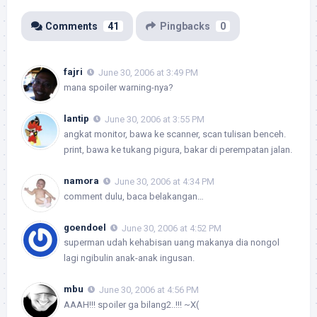
Comments
41
Pingbacks
0
fajri
June 30, 2006 at 3:49 PM
mana spoiler warning-nya?
lantip
June 30, 2006 at 3:55 PM
angkat monitor, bawa ke scanner, scan tulisan benceh.
print, bawa ke tukang pigura, bakar di perempatan jalan.
namora
June 30, 2006 at 4:34 PM
comment dulu, baca belakangan…
goendoel
June 30, 2006 at 4:52 PM
superman udah kehabisan uang makanya dia nongol
lagi ngibulin anak-anak ingusan.
mbu
June 30, 2006 at 4:56 PM
AAAH!!! spoiler ga bilang2..!!! ~X(