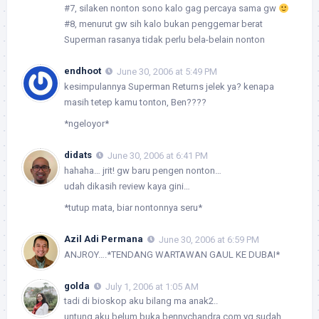
#7, silaken nonton sono kalo gag percaya sama gw
#8, menurut gw sih kalo bukan penggemar berat
Superman rasanya tidak perlu bela-belain nonton
endhoot
June 30, 2006 at 5:49 PM
kesimpulannya Superman Returns jelek ya? kenapa
masih tetep kamu tonton, Ben????
*ngeloyor*
didats
June 30, 2006 at 6:41 PM
hahaha… jrit! gw baru pengen nonton…
udah dikasih review kaya gini…
*tutup mata, biar nontonnya seru*
Azil Adi Permana
June 30, 2006 at 6:59 PM
ANJROY….*TENDANG WARTAWAN GAUL KE DUBAI*
golda
July 1, 2006 at 1:05 AM
tadi di bioskop aku bilang ma anak2..
untung aku belum buka bennychandra.com yg sudah