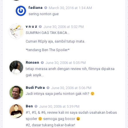
fadiana
March 30, 2016 at 1:34 AM
sering nonton gue
v n u z
June 30, 2006 at 5:02 PM
SUMPAH GAG TAK BACA…
Cuman REply aja, sambil tutup mata.
*tendang Ben The Spoiler*
Ronsen
June 30, 2006 at 5:05 PM
tetap merasa aneh dengan review nih, filmnya dipaksa
gak asyik…
Budi Putra
June 30, 2006 at 5:06 PM
Jadi intinya saya perlu nonton gak nih?
Ben
June 30, 2006 at 5:39 PM
#1, #5, & #6, review kali ini saya sudah usahakan bebas
spoiler
semoga gag bocor
#2, dasar tukang bakar-bakar!