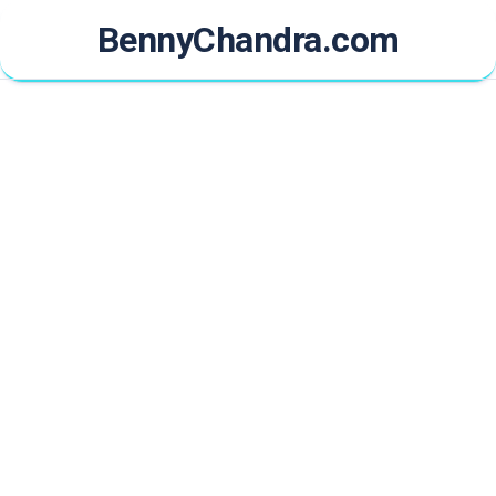
Skip
BennyChandra.com
to
content