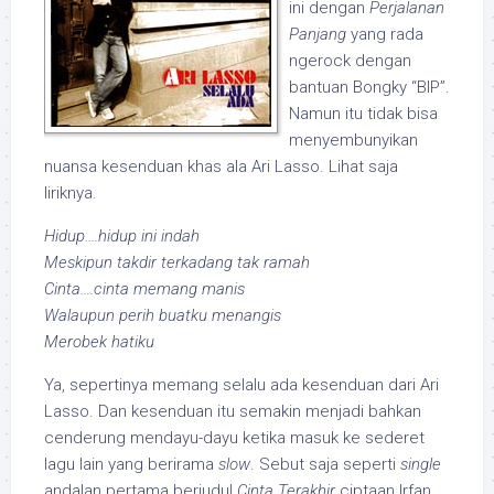
ini dengan
Perjalanan
Panjang
yang rada
ngerock dengan
bantuan Bongky “BIP”.
Namun itu tidak bisa
menyembunyikan
nuansa kesenduan khas ala Ari Lasso. Lihat saja
liriknya.
Hidup….hidup ini indah
Meskipun takdir terkadang tak ramah
Cinta….cinta memang manis
Walaupun perih buatku menangis
Merobek hatiku
Ya, sepertinya memang selalu ada kesenduan dari Ari
Lasso. Dan kesenduan itu semakin menjadi bahkan
cenderung mendayu-dayu ketika masuk ke sederet
lagu lain yang berirama
slow
. Sebut saja seperti
single
andalan pertama berjudul
Cinta Terakhir
ciptaan Irfan