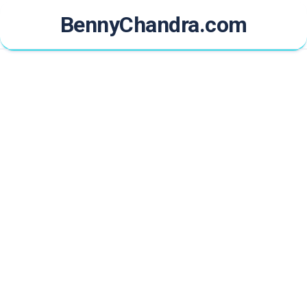
Skip
BennyChandra.com
to
content