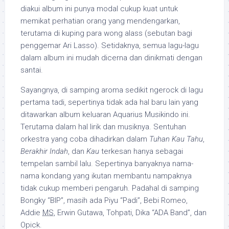
diakui album ini punya modal cukup kuat untuk
memikat perhatian orang yang mendengarkan,
terutama di kuping para wong alass (sebutan bagi
penggemar Ari Lasso). Setidaknya, semua lagu-lagu
dalam album ini mudah dicerna dan dinikmati dengan
santai.
Sayangnya, di samping aroma sedikit ngerock di lagu
pertama tadi, sepertinya tidak ada hal baru lain yang
ditawarkan album keluaran Aquarius Musikindo ini.
Terutama dalam hal lirik dan musiknya. Sentuhan
orkestra yang coba dihadirkan dalam
Tuhan Kau Tahu
,
Berakhir Indah
, dan
Kau
terkesan hanya sebagai
tempelan sambil lalu. Sepertinya banyaknya nama-
nama kondang yang ikutan membantu nampaknya
tidak cukup memberi pengaruh. Padahal di samping
Bongky “BIP”, masih ada Piyu “Padi”, Bebi Romeo,
Addie
MS
, Erwin Gutawa, Tohpati, Dika “ADA Band”, dan
Opick.