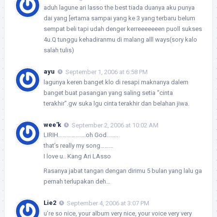
aduh lagune ari lasso the best tiada duanya aku punya
dai yang [ertama sampai yang ke 3 yang terbaru belum
sempat beli tapi udah denger kerreeeeeeen puoll sukses
4u.Q tunggu kehadiranmu di malang alll ways(sory kalo
salah tulis)
ayu
September 1, 2006 at 6:58 PM
lagunya keren banget klo di resapi maknanya dalem
banget buat pasangan yang saling setia “cinta
terakhir”.gw suka lgu cinta terakhir dan belahan jiwa.
wee'k
September 2, 2006 at 10:02 AM
LIRIH……………….oh God……..
that’s really my song………
I love u.. Kang Ari LAsso
Rasanya jabat tangan dengan dirimu 5 bulan yang lalu ga
pernah terlupakan deh…
Lie2
September 4, 2006 at 3:07 PM
u’re so nice, your album very nice, your voice very very