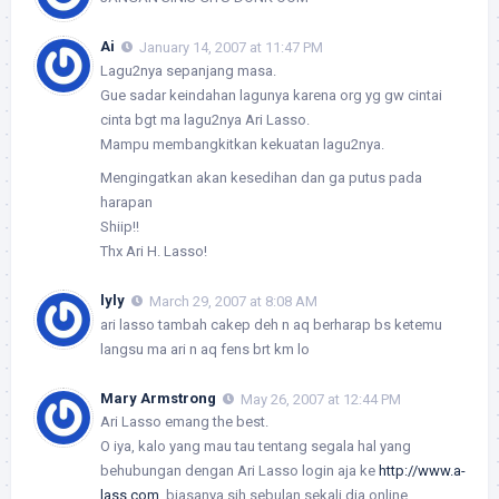
Ai
January 14, 2007 at 11:47 PM
Lagu2nya sepanjang masa.
Gue sadar keindahan lagunya karena org yg gw cintai
cinta bgt ma lagu2nya Ari Lasso.
Mampu membangkitkan kekuatan lagu2nya.
Mengingatkan akan kesedihan dan ga putus pada
harapan
Shiip!!
Thx Ari H. Lasso!
lyly
March 29, 2007 at 8:08 AM
ari lasso tambah cakep deh n aq berharap bs ketemu
langsu ma ari n aq fens brt km lo
Mary Armstrong
May 26, 2007 at 12:44 PM
Ari Lasso emang the best.
O iya, kalo yang mau tau tentang segala hal yang
behubungan dengan Ari Lasso login aja ke
http://www.a-
lass.com
, biasanya sih sebulan sekali dia online.