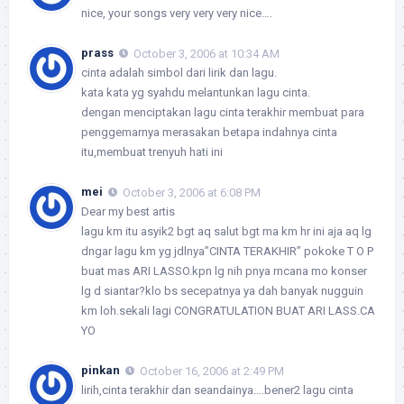
nice, your songs very very very nice….
prass
October 3, 2006 at 10:34 AM
cinta adalah simbol dari lirik dan lagu.
kata kata yg syahdu melantunkan lagu cinta.
dengan menciptakan lagu cinta terakhir membuat para
penggemarnya merasakan betapa indahnya cinta
itu,membuat trenyuh hati ini
mei
October 3, 2006 at 6:08 PM
Dear my best artis
lagu km itu asyik2 bgt aq salut bgt ma km hr ini aja aq lg
dngar lagu km yg jdlnya”CINTA TERAKHIR” pokoke T O P
buat mas ARI LASSO.kpn lg nih pnya rncana mo konser
lg d siantar?klo bs secepatnya ya dah banyak nugguin
km loh.sekali lagi CONGRATULATION BUAT ARI LASS.CA
YO
pinkan
October 16, 2006 at 2:49 PM
lirih,cinta terakhir dan seandainya….bener2 lagu cinta