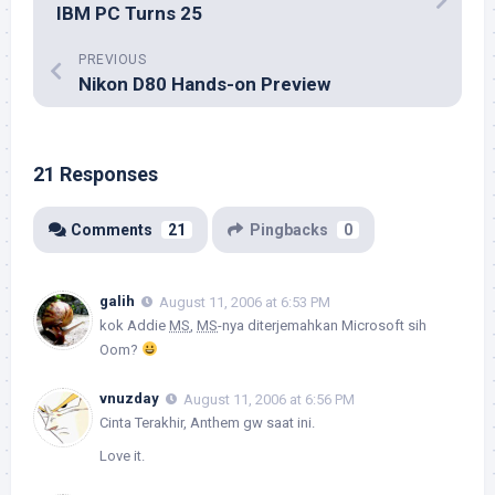
IBM PC Turns 25
PREVIOUS
Nikon D80 Hands-on Preview
21 Responses
Comments
21
Pingbacks
0
galih
August 11, 2006 at 6:53 PM
kok Addie
MS
,
MS
-nya diterjemahkan Microsoft sih
Oom?
vnuzday
August 11, 2006 at 6:56 PM
Cinta Terakhir, Anthem gw saat ini.
Love it.