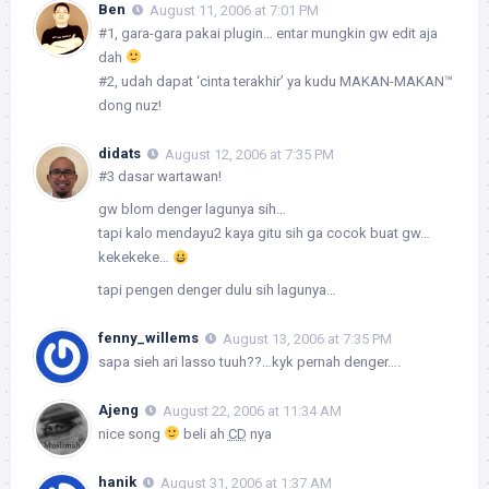
Ben
August 11, 2006 at 7:01 PM
#1, gara-gara pakai plugin… entar mungkin gw edit aja
dah
#2, udah dapat ‘cinta terakhir’ ya kudu MAKAN-MAKAN™
dong nuz!
didats
August 12, 2006 at 7:35 PM
#3 dasar wartawan!
gw blom denger lagunya sih…
tapi kalo mendayu2 kaya gitu sih ga cocok buat gw…
kekekeke…
tapi pengen denger dulu sih lagunya…
fenny_willems
August 13, 2006 at 7:35 PM
sapa sieh ari lasso tuuh??…kyk pernah denger….
Ajeng
August 22, 2006 at 11:34 AM
nice song
beli ah
CD
nya
hanik
August 31, 2006 at 1:37 AM