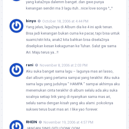
yang kata2nya dalemm banget..dan gwe punya
kenangan sendiri ma 3 lagu ituh…nice love songs ^_^
binyo
October 18, 2006 at 4:44 PM
Yang jelas, lagu2nya di Album dia ke 4 ini apik tenan.
Bisa jadi kenangan bukan cuma ke pacar, tapi bisa untuk
suami/istri kita, anak2 kita bahkan bisa disela2nya
diselipkan kesan kekaguman ke Tuhan. Salut gw sama
Ari. Maju terus ya…!!
rani
November 8, 2006 at 2:03 PM
Aku suka banget sama lagu – lagunya mas ari lasso,
dari album yang pertama sampai yang terakhir. Aku suka
sama lagu yang judulnya ” HAMPA ” sampai akhirnya aku
menemukan cinta terakhir di album selalu ada.aku suka
soalnya setiap lirik yang di nyanyikan sama mas ari,
selalu sama dengan kisah yang aku alami. pokoknya
sukses terus buat mas ari. I like yao forever.
RHEIN
November 19, 2006 at 4:57 PM
JANGAN SINIS GITU DONK OOM