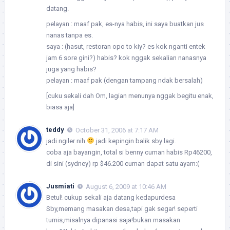
datang.
pelayan : maaf pak, es-nya habis, ini saya buatkan jus
nanas tanpa es.
saya : (hasut, restoran opo to kiy? es kok nganti entek
jam 6 sore gini?) habis? kok nggak sekalian nanasnya
juga yang habis?
pelayan : maaf pak (dengan tampang ndak bersalah)
[cuku sekali dah Om, lagian menunya nggak begitu enak,
biasa aja]
teddy
October 31, 2006 at 7:17 AM
jadi ngiler nih
jadi kepingin balik sby lagi.
coba aja bayangin, total si benny cuman habis Rp46200,
di sini (sydney) rp $46.200 cuman dapat satu ayam:(
Jusmiati
August 6, 2009 at 10:46 AM
Betul! cukup sekali aja datang kedapurdesa
Sby,memang masakan desa,tapi gak segar! seperti
tumis,misalnya dipanasi saja!bukan masakan