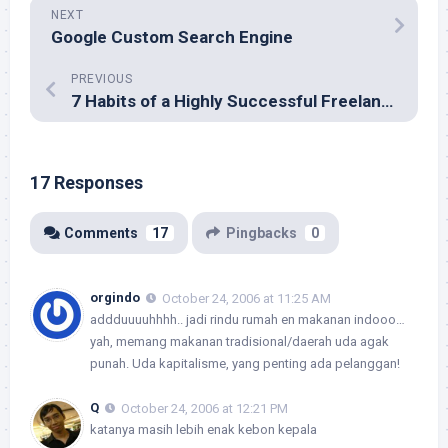
NEXT
Google Custom Search Engine
PREVIOUS
7 Habits of a Highly Successful Freelance Web Designer
17 Responses
Comments
17
Pingbacks
0
orgindo
October 24, 2006 at 11:25 AM
addduuuuhhhh.. jadi rindu rumah en makanan indooo…
yah, memang makanan tradisional/daerah uda agak
punah. Uda kapitalisme, yang penting ada pelanggan!
Q
October 24, 2006 at 12:21 PM
katanya masih lebih enak kebon kepala