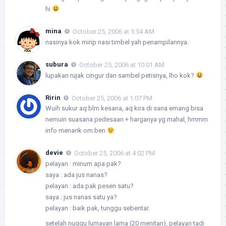
hi
mina
October 25, 2006 at 5:54 AM
nasinya kok mirip nasi timbel yah penampilannya.
subura
October 25, 2006 at 10:01 AM
lupakan rujak cingur dan sambel petisnya, lho kok?
Ririn
October 25, 2006 at 1:07 PM
Wuih sukur aq blm kesana, aq kira di sana emang bisa
nemuin suasana pedesaan + harganya yg mahal, hmmm
info menarik om ben
devie
October 25, 2006 at 4:02 PM
pelayan : minum apa pak?
saya : ada jus nanas?
pelayan : ada pak pesen satu?
saya : jus nanas satu ya?
pelayan : baik pak, tunggu sebentar.
setelah nuggu lumayan lama (20 menitan), pelayan tadi