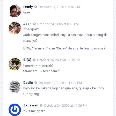
rendy
October 24, 2006 at 3:07 PM
laper
Joan
October 24, 2006 at 8:50 PM
*melapar*
Jadi kangen nasi timbel, euy. Di sini nyari daun pisang di
mana ya?
BTW
, “Terancam” dan “Cecek” itu apa, terbuat dari apa?
Bi[G]
October 24, 2006 at 11:19 PM
tempeh –> tampah?
terancam –> terancem?
Dedhi
October 24, 2006 at 11:21 PM
kalo elo ke Jakarta lagi dan gue ada, gue ajak ke Roro
Djongrang.
Setiawan
October 24, 2006 at 11:36 PM
*ikut melapar*