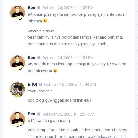
Ben
October 24, 2006 at 11:47 PM
#4, daun pisang? tanam pohon pisang aja. minta deden
bibitnya
cecek = krecek.
terancam itu isinya potongan tempe, kacang panjang,
dan timun trus disiram saus yg rasanya aneh…
Ben
October 24, 2006 at 11:51 PM
#6, yg ada menu lengkap semeja itu ya? hayuk! gw blon
pernah nyoba
Bi[G]
October 25, 2006 at 12:49 AM
*baru sadar..*
koq blog gue nggak ada di link elu?
Ben
October 25, 2006 at 12:57 AM
#10, iya deh gw pasang.
dulu sempat ada (masih pake adypermadi.com) trus gw
‘hilangkan’ pas blog lo sempat gag aktip kayaknya… hi hi