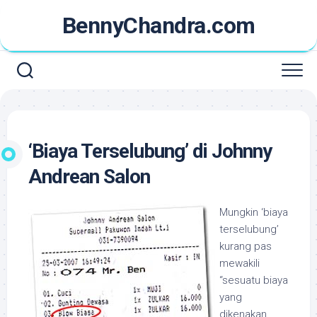
Skip
BennyChandra.com
to
content
‘Biaya Terselubung’ di Johnny
Andrean Salon
Mungkin ‘biaya
terselubung’
kurang pas
mewakili
“sesuatu biaya
yang
dikenakan