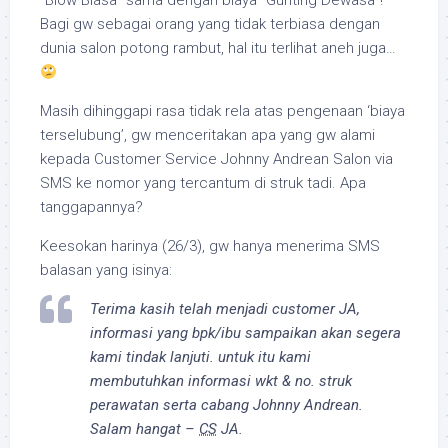
“Blow Biasa” sama dengan biaya “Gunting Dewasa”!
Bagi gw sebagai orang yang tidak terbiasa dengan
dunia salon potong rambut, hal itu terlihat aneh juga…
Masih dihinggapi rasa tidak rela atas pengenaan ‘biaya
terselubung’, gw menceritakan apa yang gw alami
kepada Customer Service Johnny Andrean Salon via
SMS ke nomor yang tercantum di struk tadi. Apa
tanggapannya?
Keesokan harinya (26/3), gw hanya menerima SMS
balasan yang isinya:
Terima kasih telah menjadi customer JA,
informasi yang bpk/ibu sampaikan akan segera
kami tindak lanjuti. untuk itu kami
membutuhkan informasi wkt & no. struk
perawatan serta cabang Johnny Andrean.
Salam hangat –
CS
JA.