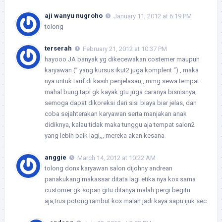
aji wanyu nugroho
January 11, 2012 at 6:19 PM
tolong
terserah
February 21, 2012 at 10:37 PM
hayooo JA banyak yg dikecewakan costemer maupun
karyawan (” yang kursus ikut2 juga komplent “) , maka
nya untuk tarif di kasih penjelasan,, mmg sewa tempat
mahal bung tapi gk kayak gtu juga caranya bisnisnya,
semoga dapat dikoreksi dari sisi biaya biar jelas, dan
coba sejahterakan karyawan serta manjakan anak
didiknya, kalau tidak maka tunggu aja tempat salon2
yang lebih baik lagi,,, mereka akan kesana
anggie
March 14, 2012 at 10:22 AM
tolong donx karyawan salon dijohny andrean
panakukang makassar ditata lagi etika nya kox sama
customer gk sopan gitu ditanya malah pergi begitu
aja,trus potong rambut kox malah jadi kaya sapu ijuk sec