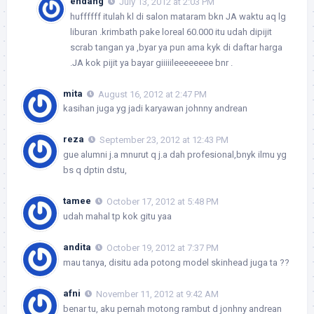
endang
July 13, 2012 at 2:03 PM
huffffff itulah kl di salon mataram bkn JA waktu aq lg
liburan .krimbath pake loreal 60.000 itu udah dipijit
scrab tangan ya ,byar ya pun ama kyk di daftar harga
.JA kok pijit ya bayar giiiiileeeeeeee bnr .
mita
August 16, 2012 at 2:47 PM
kasihan juga yg jadi karyawan johnny andrean
reza
September 23, 2012 at 12:43 PM
gue alumni j.a mnurut q j.a dah profesional,bnyk ilmu yg
bs q dptin dstu,
tamee
October 17, 2012 at 5:48 PM
udah mahal tp kok gitu yaa
andita
October 19, 2012 at 7:37 PM
mau tanya, disitu ada potong model skinhead juga ta ??
afni
November 11, 2012 at 9:42 AM
benar tu, aku pernah motong rambut d jonhny andrean