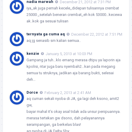
nadia marwah
December 21, 2012 at 7:31 PM
iya,,ak juga pernah kecele,,didepan tulisannya crembat
25000 ,,setelah beneran crembat,,eh kok 53000…kecewa
ak..kok ga sesuai tulisan
ternyata ga cuma aq
December 22, 2012 at 7:51 PM
aq jg senasib sm kalian semua..
kenzie
January 5, 2013 at 10:03 PM
Gampang ja tuh…klo emang merasa dtipu ya laporin aja
kpolisi, ntar juga baru nyembah2…kan pada megang
semua tu struknya, jadikan aja barang bukti, selesai
deh…
Dorce
February 2, 2013 at 2:41 AM
aq cuman sekali nyoba di JA, ga lagi deh ksono, amit2
gw,
bayar mahal it’s okay asal tidak ada unsur penipuannya.
merasa tertekan gw dsono, dah pelayanannya
serampangan, ga berkelas blas!
aq nyoba di JA Delta Sby.