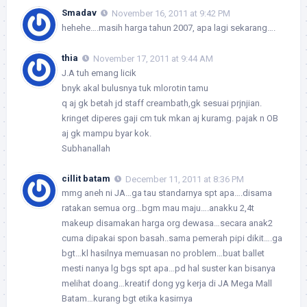
Smadav
November 16, 2011 at 9:42 PM
hehehe….masih harga tahun 2007, apa lagi sekarang….
thia
November 17, 2011 at 9:44 AM
J.A tuh emang licik
bnyk akal bulusnya tuk mlorotin tamu
q aj gk betah jd staff creambath,gk sesuai prjnjian.
kringet diperes gaji cm tuk mkan aj kuramg. pajak n OB
aj gk mampu byar kok.
Subhanallah
cillit batam
December 11, 2011 at 8:36 PM
mmg aneh ni JA…ga tau standarnya spt apa….disama
ratakan semua org…bgm mau maju….anakku 2,4t
makeup disamakan harga org dewasa…secara anak2
cuma dipakai spon basah..sama pemerah pipi dikit….ga
bgt…kl hasilnya memuasan no problem…buat ballet
mesti nanya lg bgs spt apa…pd hal suster kan bisanya
melihat doang…kreatif dong yg kerja di JA Mega Mall
Batam…kurang bgt etika kasirnya