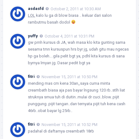
asdasfd
October 2, 2011 at 10:30 AM
LOL
kalo lu ga di blow biasa .. keluar dari salon
rambutmu basah dodol
yuffy
October 4, 2011 at 10:31 PM
gw prnh kursus di JA, wah masa klo kita gunting sama
sesama tmn kursuspun hrs byr jg, udah gitu mau ngecas
hp ga boleh….gila pelit bgt ya, pdhl kita kursus di sana
byrnya lmyan jg. Dasar pedit bgt ya
fitri
November 15, 2011 at 10:50 PM
mending mas cm kena 30an,,saya cuma minta
creambath biasa aja pas bayar lngsung 120 rb..stlh liat
struknya smua tuh di duitin..mulai dr cuci..blow..pijit
punggung..pijit tangan..dan ternyata pijit tuh kena cash
46rb..obat bayar lg 25rb..
fitri
November 15, 2011 at 10:52 PM
padahal di daftarnya creambath 18rb