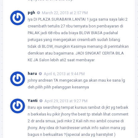
pgh
March 22, 2013 at 2:57 PM
iya DI PLAZA SURABAYA LANTAI 1 juga sama saya laki 2
creambath tertulis 27 ribu ternyata bon pembayaran di
PALAK jadi 68 ribu ada biaya BLOW BIASA padahal
petugas yang mengerjakan creambath sudah bilang
tidak di BLOW, mungkin Kasirnya memang di perintahkan
demikian atau bagaimana. JADI SINGKAT CERITA BILA
KE JA Salon lebih ati2 saat membayar
haru
April 6, 2013 at 9:44 PM
johny andrean TA mengecakan.ga akan mau ke sana lg
deh.pilih pilih pelanggan kesannya
Yanti
April 29, 2013 at 9:27 PM
Baru aja searching tempat kursus rambut di jkt yg terbaik
n berkelas ku pikir jhony the best tp stelah lihat comment
2 dr anda smua, jadi mkir 2 Kali nih mo ambil course di
jhony. Any idea dr hairdresser untuk info salon mana yg
bagus n berkualitas ?(special anda yg hairstylist )