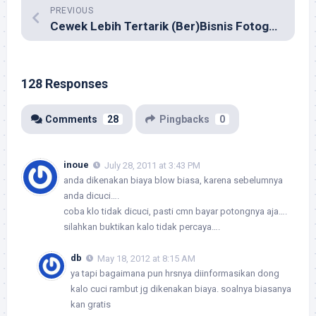
PREVIOUS
Cewek Lebih Tertarik (Ber)Bisnis Fotografi?
128 Responses
Comments
28
Pingbacks
0
inoue
July 28, 2011 at 3:43 PM
anda dikenakan biaya blow biasa, karena sebelumnya
anda dicuci….
coba klo tidak dicuci, pasti cmn bayar potongnya aja….
silahkan buktikan kalo tidak percaya….
db
May 18, 2012 at 8:15 AM
ya tapi bagaimana pun hrsnya diinformasikan dong
kalo cuci rambut jg dikenakan biaya. soalnya biasanya
kan gratis