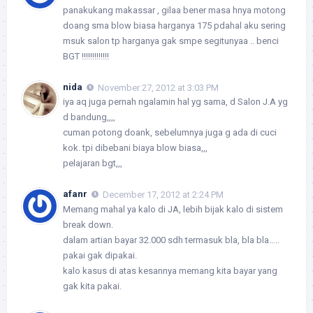
panakukang makassar , gilaa bener masa hnya motong
doang sma blow biasa harganya 175 pdahal aku sering
msuk salon tp harganya gak smpe segitunyaa .. benci
BGT !!!!!!!!!!!!!
nida
November 27, 2012 at 3:03 PM
iya aq juga pernah ngalamin hal yg sama, d Salon J.A yg
d bandung,,,,
cuman potong doank, sebelumnya juga g ada di cuci
kok. tpi dibebani biaya blow biasa,,,
pelajaran bgt,,,
afanr
December 17, 2012 at 2:24 PM
Memang mahal ya kalo di JA, lebih bijak kalo di sistem
break down.
dalam artian bayar 32.000 sdh termasuk bla, bla bla…..
pakai gak dipakai.
kalo kasus di atas kesannya memang kita bayar yang
gak kita pakai.