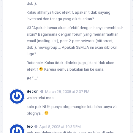
dsb.).
Kalau akhirnya tidak efektif, apakah tidak sayang
investasi dan tenaga yang dikeluarkan?
#3 “Apakah benar akan efektif dengan hanya memblokir
situs? Bagaimana dengan forum yang memanfaatkan
email (mailing-list), peer-2-peer network (bittorrent,
dsb.), newsgroup … Apakah SEMUA ini akan diblokir
juga?
Rationale: Kalau tidak diblokir juga, jelas tidak akan
efektif
Karena semua bakalan lari ke sana.
#4 “….”
decon
March 28, 2008 at 2:37 PM
walah telat mas ..
kalo pak NUH punya blog mungkin kita bisa tanya via
blognya ..
leo
April 8, 2008 at 10:35 PM
bah..rapidshare juga di block..asxx..ga bisa dl buku