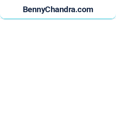
Skip
BennyChandra.com
to
content