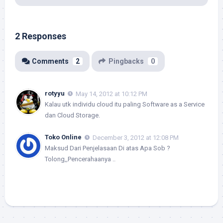
2 Responses
Comments
2
Pingbacks
0
rotyyu
May 14, 2012 at 10:12 PM
Kalau utk individu cloud itu paling Software as a Service
dan Cloud Storage.
Toko Online
December 3, 2012 at 12:08 PM
Maksud Dari Penjelasaan Di atas Apa Sob ?
Tolong,,Pencerahaanya ..