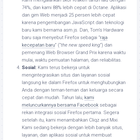
Kami mengalahkan skor Kraken tahun lalu dengan
74%, dan kami 88% lebih cepat di Octane. Aplikasi
dan gim Web menjadi 25 persen lebih cepat
karena pengembangan JavaScript dan teknologi
baru kami bernama asm.js. Dan, Tom’s Hardware
baru saja menyebut Firefox sebagai “
raja
kecepatan baru
” (“
the new speed king
“) dan
pemenang Web Browser Grand Prix karena waktu
mulai, waktu pemuatan halaman, dan reliabilitas.
Sosial:
Kami terus bekerja untuk
mengintegrasikan situs dan layanan sosial
langsung ke dalam Firefox untuk menghubungkan
Anda dengan teman-teman dan keluarga secara
cepat dan mudah. Tahun lalu,
kami
meluncurkannya bersama Facebook
sebagai
rekan integrasi sosial Firefox pertama. Segera
setelah itu, kami menambahkan Cliqz and Mixi.
Kami sedang bekerja dengan lebih banyak situs,
layanan, dan aplikasi sosial untuk membuat