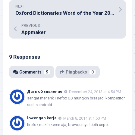
NEXT
Oxford Dictionaries Word of the Year 2013: Selfie
PREVIOUS
Appmaker
9 Responses
Comments
9
Pingbacks
0
Дать объявление
December 24, 2013 at 4:54 PM
sangat menarik Firefox
OS
mungkin bisa jadi kompetitor
serius android
lowongan kerja
March 8, 2014 at 1:50 PM
firefox makin keren aja, browsernya lebih cepet