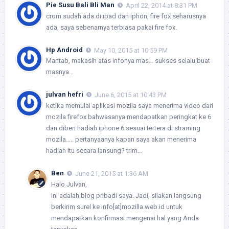
Pie Susu Bali Bli Man
April 22, 2014 at 8:31 PM
crom sudah ada di ipad dan iphon, fire fox seharusnya
ada, saya sebenarnya terbiasa pakai fire fox.
Hp Android
May 10, 2015 at 10:59 PM
Mantab, makasih atas infonya mas… sukses selalu buat
masnya…
julvan hefri
June 6, 2015 at 10:43 PM
ketika memulai aplikasi mozila saya menerima video dari
mozila firefox bahwasanya mendapatkan peringkat ke 6
dan diberi hadiah iphone 6 sesuai tertera di straming
mozila….. pertanyaanya kapan saya akan menerima
hadiah itu secara lansung? trim…
Ben
June 21, 2015 at 1:36 AM
Halo Julvan,
Ini adalah blog pribadi saya. Jadi, silakan langsung
berkirim surel ke info[at]mozilla.web.id untuk
mendapatkan konfirmasi mengenai hal yang Anda