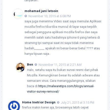
tanyakan.
mohamad jani letsoin
November 10, 2015 at 6:08 PM
saya juga menerima Video saat saya memulai Aplikasi
mozilla firefox tiba-tiba muncul di layar saya terpilih
sebagai pengguna aplikasi mozilla firefox dan saya
memilih salah satu hadiahnya iphone 6 yang tertera di
straming tpi sampai saat ini saya tidak menerima
hadiah,,,,,,,,,,,,,, apakah ini benar-benar betul ???? atau
hanya tipuan saja.
Ben
November 11, 2015 at 2:21 AM
Halo, setahu saya itu bukan survei resmi dari pihak
Mozilla. Kemungkinan besar itu adalah adware atau
semacam virus. Cara menanggulanginya, silakan
baca di
https://malwaretips.com/blogs/annual-
visitor-survey-removal/
Home Inetrior Design
July 21, 2015 at 3:15 PM
firefox makin keren aja, browsernya lebih cepet