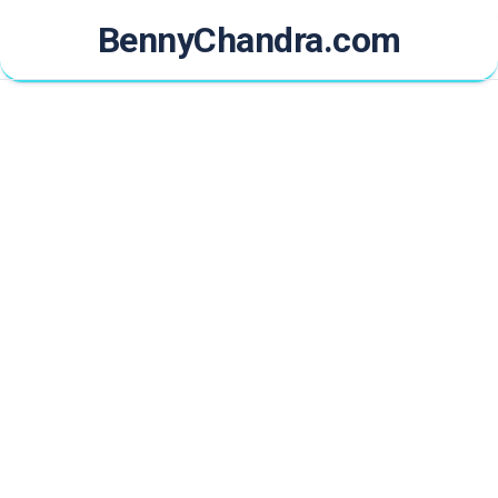
Skip
BennyChandra.com
to
content