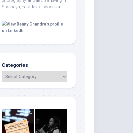
photography, and aircraft. Living in
Surabaya, East Java, Indonesia.
Categories