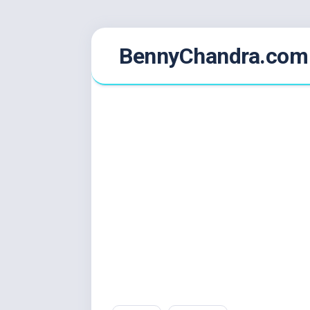
Skip
BennyChandra.com
to
content