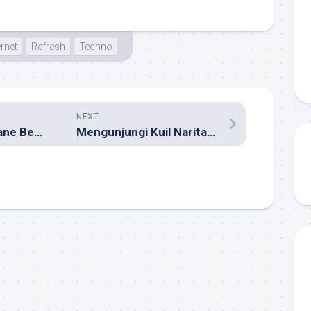
ernet
Refresh
Techno
NEXT
The Secret Airplane Bedrooms for Flight Attendants
Mengunjungi Kuil Naritasan Shinshoji di Jepang