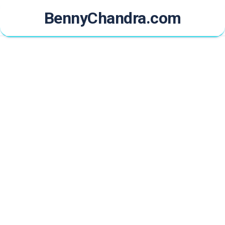
Skip
BennyChandra.com
to
content