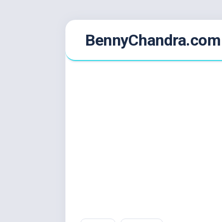
Skip
BennyChandra.com
to
content