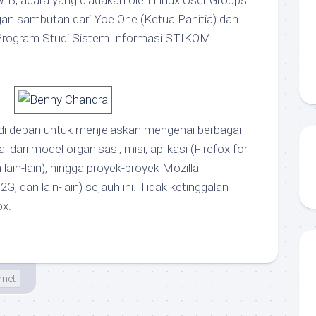
IB, acara yang diadakan oleh Linux User Groups
an sambutan dari Yoe One (Ketua Panitia) dan
Program Studi Sistem Informasi STIKOM
l di depan untuk menjelaskan mengenai berbagai
i dari model organisasi, misi, aplikasi (Firefox for
 lain-lain), hingga proyek-proyek Mozilla
 dan lain-lain) sejauh ini. Tidak ketinggalan
ox.
rnet