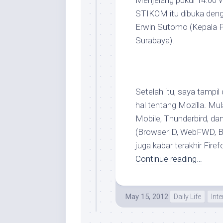
Menjelang pukul 14:00 W
STIKOM itu dibuka deng
Erwin Sutomo (Kepala 
Surabaya).
Setelah itu, saya tampi
hal tentang Mozilla. Mula
Mobile, Thunderbird, dan
(BrowserID, WebFWD, B2G,
juga kabar terakhir Firef
Continue reading…
May 15, 2012
Daily Life
Inte