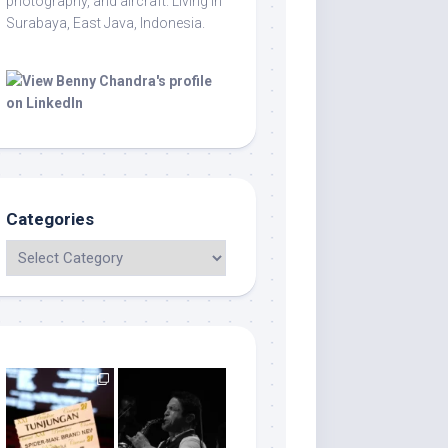
photography, and aircraft. Living in
Surabaya, East Java, Indonesia.
Categories