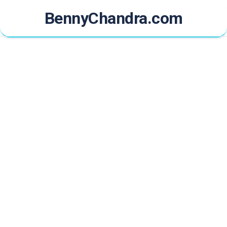
Skip
BennyChandra.com
to
content