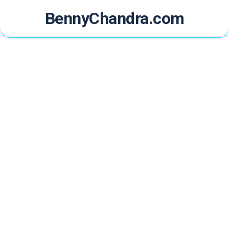
Skip
BennyChandra.com
to
content