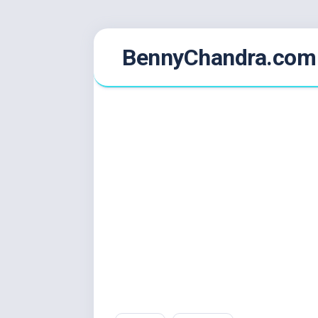
Skip
BennyChandra.com
to
content