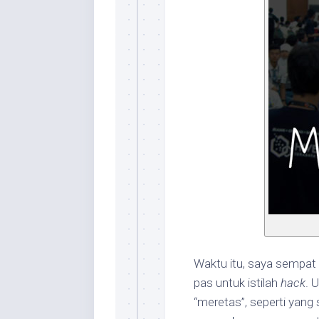
Waktu itu, saya sempa
pas untuk istilah
hack
. 
“meretas”, seperti yang