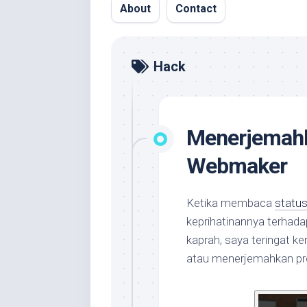
About
Contact
Hack
Menerjemahk
Webmaker
Ketika membaca
status
keprihatinannya terhada
kaprah, saya teringat k
atau menerjemahkan p