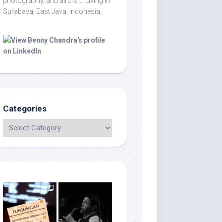
photography, and aircraft. Living in
Surabaya, East Java, Indonesia.
Categories