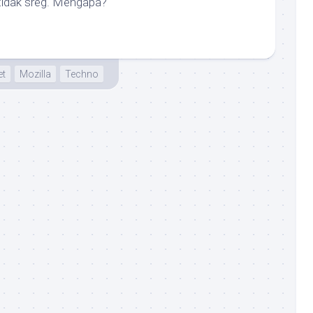
tidak sreg. Mengapa?
et
Mozilla
Techno