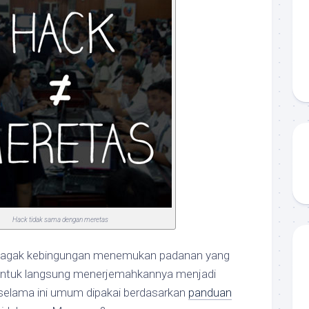
Hack tidak sama dengan meretas
t agak kebingungan menemukan padanan yang
Untuk langsung menerjemahkannya menjadi
 selama ini umum dipakai berdasarkan
panduan