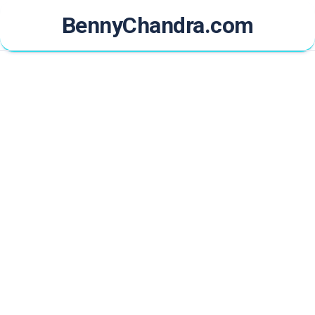
Skip
BennyChandra.com
to
content