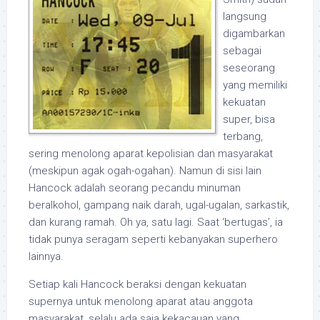
langsung
digambarkan
sebagai
seseorang
yang memiliki
kekuatan
super, bisa
terbang,
sering menolong aparat kepolisian dan masyarakat
(meskipun agak ogah-ogahan). Namun di sisi lain
Hancock adalah seorang pecandu minuman
beralkohol, gampang naik darah, ugal-ugalan, sarkastik,
dan kurang ramah. Oh ya, satu lagi. Saat ‘bertugas’, ia
tidak punya seragam seperti kebanyakan superhero
lainnya.
Setiap kali Hancock beraksi dengan kekuatan
supernya untuk menolong aparat atau anggota
masyarakat, selalu ada saja kekacauan yang