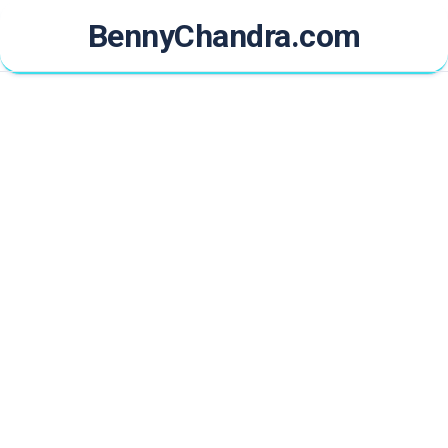
Skip
BennyChandra.com
to
content