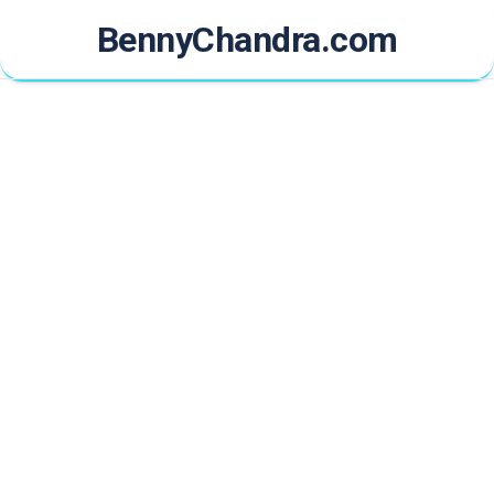
Skip
BennyChandra.com
to
content