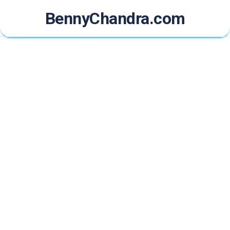
Skip
BennyChandra.com
to
content