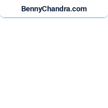
Skip
BennyChandra.com
to
content