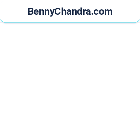
Skip
BennyChandra.com
to
content