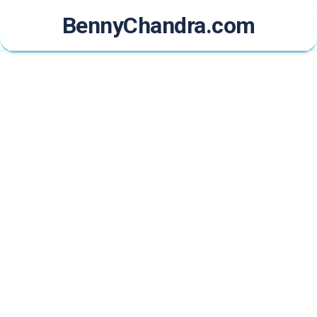
Skip
BennyChandra.com
to
content