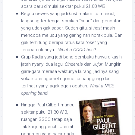
acara baru dimulai sekitar pukul 21.00 WIB.
Begitu cewek yang jadi
host
malam itu muncul,
langsung terdengar sorakan “huuu” dari penonton
yang udah gak sabar. Sudah gitu, si
host
masih
mencoba melucu yang garing nan norak pula. Dan
gak terhitung berapa ratus kata “oke” yang
terucap olehnya…
What a GOOD host
!
Grup Radja yang jadi band pembuka hanya dikasih
jatah nyanyi dua lagu,
Cinderela
dan
Jujur
. Mungkin
gara-gara merasa waktunya kurang, jadinya sang
vokalispun ngomel-ngomel di panggung dan
terlihat nyanyi agak ogah-ogahan.
What a NICE
opening band
!
Hingga Paul Gilbert muncul
sekitar pukul 21.30 WIB,
ruangan SSCC tetap saja
tak kunjung penuh. Jumlah
penonton yang hadir pada