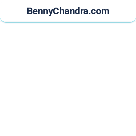
Skip
BennyChandra.com
to
content