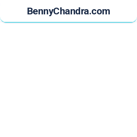
Skip
BennyChandra.com
to
content